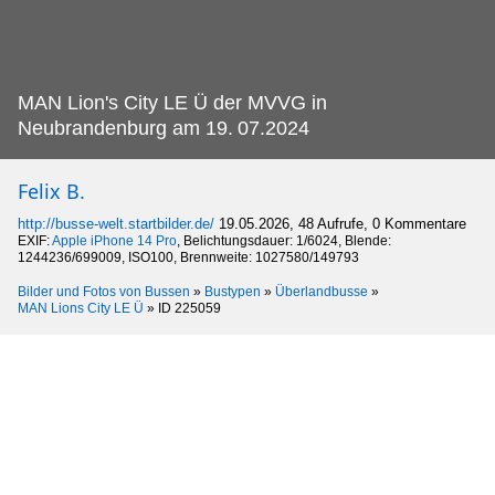
MAN Lion's City LE Ü der MVVG in
Neubrandenburg am 19.
07.2024
Felix B.
http://busse-welt.startbilder.de/
19.05.2026, 48 Aufrufe, 0 Kommentare
EXIF:
Apple iPhone 14 Pro
, Belichtungsdauer: 1/6024, Blende:
1244236/699009, ISO100, Brennweite: 1027580/149793
Bilder und Fotos von Bussen
»
Bustypen
»
Überlandbusse
»
MAN Lions City LE Ü
»
ID 225059