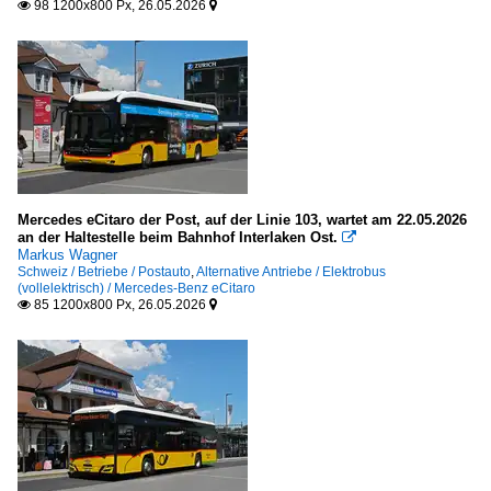
98 1200x800 Px, 26.05.2026


Mercedes eCitaro der Post, auf der Linie 103, wartet am 22.05.2026
an der Haltestelle beim Bahnhof Interlaken Ost.

Markus Wagner
Schweiz / Betriebe / Postauto
,
Alternative Antriebe / Elektrobus
(vollelektrisch) / Mercedes-Benz eCitaro
85 1200x800 Px, 26.05.2026

