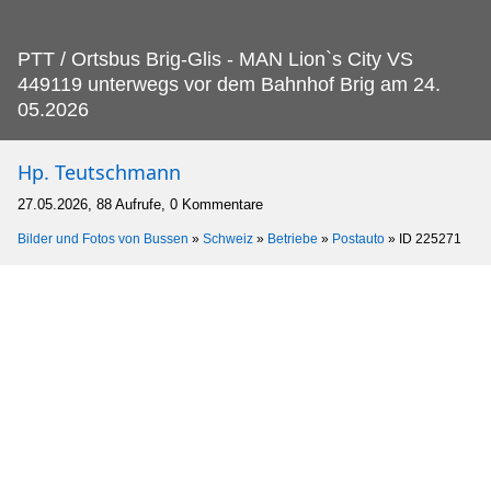
PTT / Ortsbus Brig-Glis - MAN Lion`s City VS
449119 unterwegs vor dem Bahnhof Brig am 24.
05.2026
Hp. Teutschmann
27.05.2026, 88 Aufrufe, 0 Kommentare
Bilder und Fotos von Bussen
»
Schweiz
»
Betriebe
»
Postauto
»
ID 225271