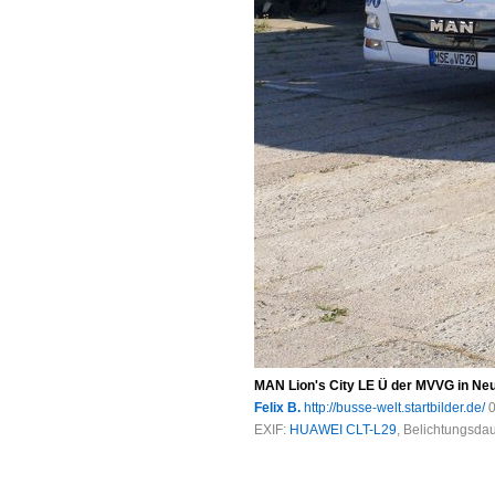
MAN Lion's City LE Ü der MVVG in Ne
Felix B.
http://busse-welt.startbilder.de/
0
EXIF:
HUAWEI CLT-L29
, Belichtungsda