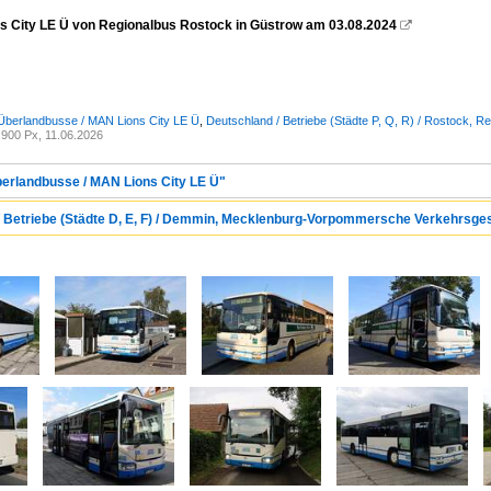
s City LE Ü von Regionalbus Rostock in Güstrow am 03.08.2024

Überlandbusse / MAN Lions City LE Ü
,
Deutschland / Betriebe (Städte P, Q, R) / Rostock,
900 Px, 11.06.2026
berlandbusse / MAN Lions City LE Ü"
 / Betriebe (Städte D, E, F) / Demmin, Mecklenburg-Vorpommersche Verkehrsg