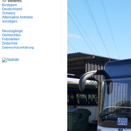
Weiteres
Bustypen
Deutschland
Schweiz
Alternative Antriebe
sonstiges
Neuzugänge
Gemischtes
Fotostellen
Zeitachse
Datenschutzerklärung