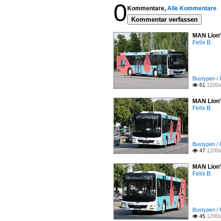
0
Kommentare,
Alle Kommentare
Kommentar verfassen
MAN Lion'
Felix B.
Bustypen / 
61
1200x

MAN Lion'
Felix B.
Bustypen / 
47
1200x

MAN Lion'
Felix B.
Bustypen / 
45
1200x
