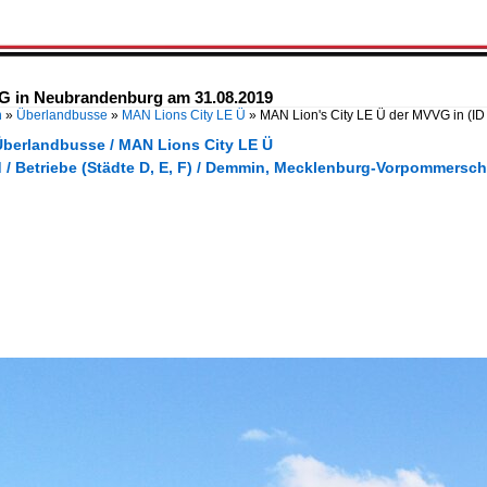
G in Neubrandenburg am 31.08.2019
n
»
Überlandbusse
»
MAN Lions City LE Ü
»
MAN Lion's City LE Ü der MVVG in
(ID
Überlandbusse / MAN Lions City LE Ü
 / Betriebe (Städte D, E, F) / Demmin, Mecklenburg-Vorpommersc