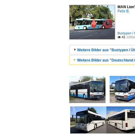
MAN Lion'
Felix B.
Bustypen / 
41
1200x

Weitere Bilder aus "Bustypen / Ü
Weitere Bilder aus "Deutschland