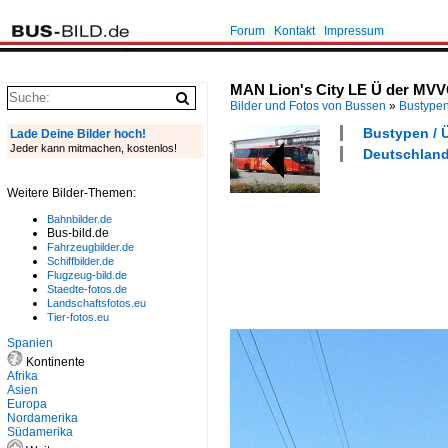
Forum
Kontakt
Impressum
MAN Lion's City LE Ü der MVV
Bilder und Fotos von Bussen
»
Bustype
Bustypen / 
Lade Deine Bilder hoch!
Jeder kann mitmachen, kostenlos!
Deutschland
Weitere Bilder-Themen:
Bahnbilder.de
Bus-bild.de
Fahrzeugbilder.de
Schiffbilder.de
Flugzeug-bild.de
Staedte-fotos.de
Landschaftsfotos.eu
Tier-fotos.eu
Spanien
Kontinente
Afrika
Asien
Europa
Nordamerika
Südamerika