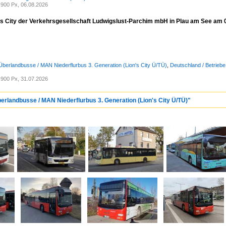
900 Px, 06.08.2026
s City der Verkehrsgesellschaft Ludwigslust-Parchim mbH in Plau am See am 
Überlandbusse / MAN Niederflurbus 3. Generation (Lion's City Ü/TÜ)
,
Deutschland / Betriebe
900 Px, 31.07.2026
berlandbusse / MAN Niederflurbus 3. Generation (Lion's City Ü/TÜ)"