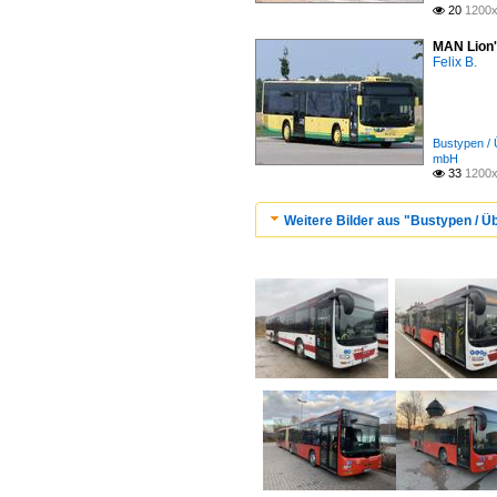
20
1200x

MAN Lion'
Felix B.
Bustypen / 
mbH
33
1200x

Weitere Bilder aus "Bustypen / Ü