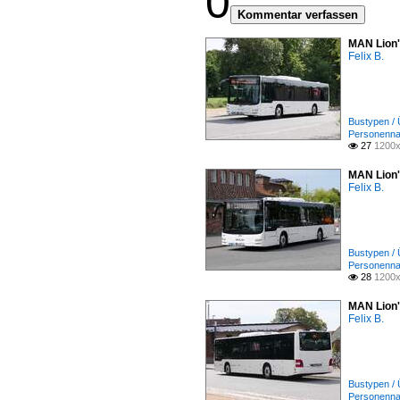
0
Kommentar verfassen
MAN Lion'
Felix B.
Bustypen / 
Personenna
27
1200x

MAN Lion'
Felix B.
Bustypen / 
Personenna
28
1200x

MAN Lion'
Felix B.
Bustypen / 
Personenna