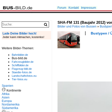
Forum
Kontakt
Impressum
SHA-FM 131 (Baujahr 2012) von 
Bilder und Fotos von Bussen
»
Bustype
Bustypen / Ü
Lade Deine Bilder hoch!
Jeder kann mitmachen, kostenlos!
Weitere Bilder-Themen:
Bahnbilder.de
Bus-bild.de
Fahrzeugbilder.de
Schiffbilder.de
Flugzeug-bild.de
Staedte-fotos.de
Landschaftsfotos.eu
Tier-fotos.eu
Spanien
Kontinente
Afrika
Asien
Europa
Nordamerika
Südamerika