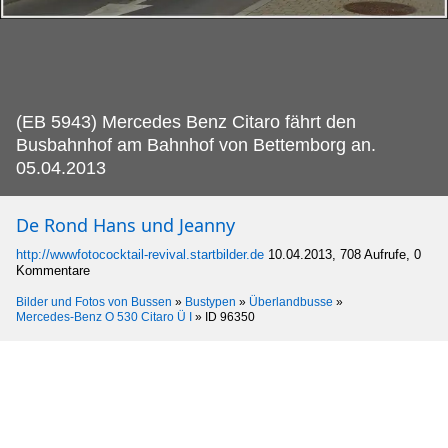
(EB 5943) Mercedes Benz Citaro fährt den
Busbahnhof am Bahnhof von Bettemborg an.
05.04.2013
De Rond Hans und Jeanny
http://wwwfotococktail-revival.startbilder.de
10.04.2013, 708 Aufrufe, 0
Kommentare
Bilder und Fotos von Bussen
»
Bustypen
»
Überlandbusse
»
Mercedes-Benz O 530 Citaro Ü I
»
ID 96350