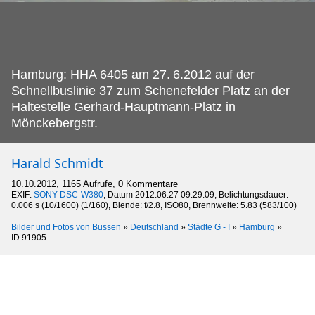
Hamburg: HHA 6405 am 27.
6.2012 auf der
Schnellbuslinie 37 zum Schenefelder Platz an der
Haltestelle Gerhard-Hauptmann-Platz in
Mönckebergstr.
Harald Schmidt
10.10.2012, 1165 Aufrufe, 0 Kommentare
EXIF:
SONY DSC-W380
, Datum 2012:06:27 09:29:09, Belichtungsdauer:
0.006 s (10/1600) (1/160), Blende: f/2.8, ISO80, Brennweite: 5.83 (583/100)
Bilder und Fotos von Bussen
»
Deutschland
»
Städte G - I
»
Hamburg
»
ID 91905