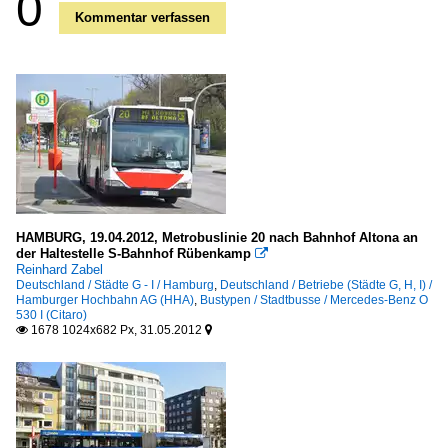
0
Kommentar verfassen
HAMBURG, 19.04.2012, Metrobuslinie 20 nach Bahnhof Altona an
der Haltestelle S-Bahnhof Rübenkamp

Reinhard Zabel
Deutschland / Städte G - I / Hamburg
,
Deutschland / Betriebe (Städte G, H, I) /
Hamburger Hochbahn AG (HHA)
,
Bustypen / Stadtbusse / Mercedes-Benz O
530 I (Citaro)
1678 1024x682 Px, 31.05.2012

