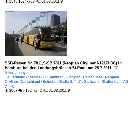
1546 1024x768 Px, 01.08.2011


SSB-Reisen Nr. 7811,S-SB 7811 (Neoplan Cityliner N1217HDC) in
Hamburg bei den Landungsbrücken St.Pauli am 28.7.2011.

Silvio Jenny
Deutschland / Städte G - I / Hamburg
,
Bustypen / Reisebusse / Neoplan
Cityliner
,
Deutschland / Betriebe (Städte S, T, U) / Stuttgarter Straßenbahn AG
(SSB)
2067
1024x742 Px, 01.08.2011

 5
