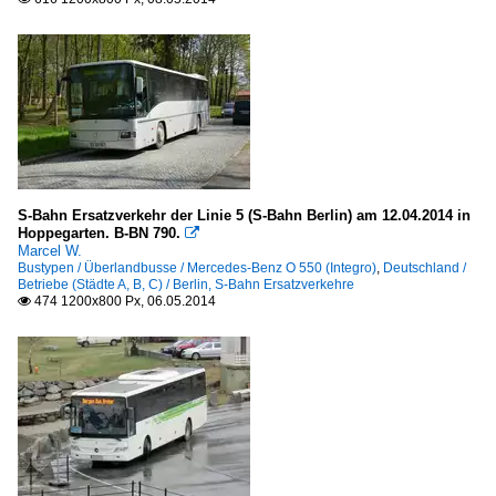
S-Bahn Ersatzverkehr der Linie 5 (S-Bahn Berlin) am 12.04.2014 in
Hoppegarten. B-BN 790.

Marcel W.
Bustypen / Überlandbusse / Mercedes-Benz O 550 (Integro)
,
Deutschland /
Betriebe (Städte A, B, C) / Berlin, S-Bahn Ersatzverkehre
474 1200x800 Px, 06.05.2014
