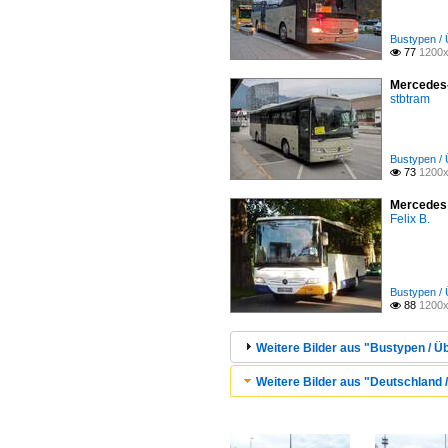
Bustypen / 
77
1200x

Mercedes-
stbtram
Bustypen / 
73
1200x

Mercedes 
Felix B.
Bustypen / 
88
1200x

Weitere Bilder aus "Bustypen / Ü
Weitere Bilder aus "Deutschland