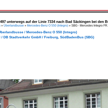
497 unterwegs auf der Linie 7334 nach Bad Säckingen bei den Bu
n
»
Überlandbusse
»
Mercedes-Benz O 550 (Integro)
»
SBG - Mercedes Integro FR
Überlandbusse / Mercedes-Benz O 550 (Integro)
 / DB Stadtverkehr GmbH / Freiburg, SüdBadenBus (SBG)