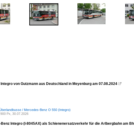
Integro von Gutzmann aus Deutschland in Meyenburg am 07.08.2024

Überlandbusse / Mercedes-Benz O 550 (Integro)
900 Px, 30.07.2026
Benz Integro (I-8045AX) als Schienenersatzverkehr für die Arlbergbahn am Bhf