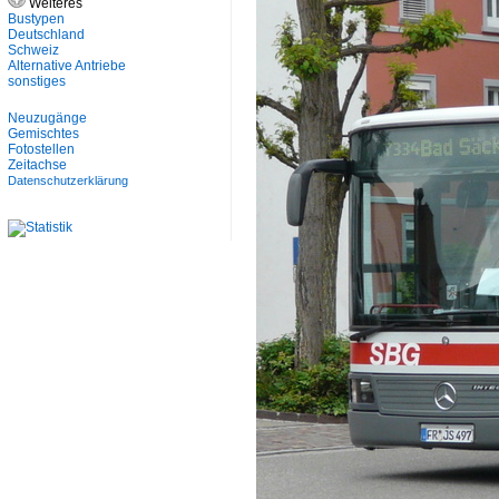
Weiteres
Bustypen
Deutschland
Schweiz
Alternative Antriebe
sonstiges
Neuzugänge
Gemischtes
Fotostellen
Zeitachse
Datenschutzerklärung