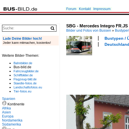
Forum
Kontakt
Impressum
SBG - Mercedes Integro FR.JS 
Bilder und Fotos von Bussen
»
Bustype
Bustypen / 
Lade Deine Bilder hoch!
Jeder kann mitmachen, kostenlos!
Deutschland
Weitere Bilder-Themen:
Bahnbilder.de
Bus-bild.de
Fahrzeugbilder.de
Schiffbilder.de
Flugzeug-bild.de
Staedte-fotos.de
Landschaftsfotos.eu
Tier-fotos.eu
Spanien
Kontinente
Afrika
Asien
Europa
Nordamerika
Südamerika