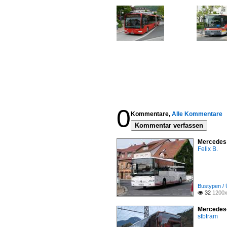
0
Kommentare,
Alle Kommentare
Kommentar verfassen
Mercedes 
Felix B.
Bustypen / 
32
1200x

Mercedes-
stbtram