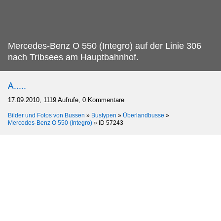
Mercedes-Benz O 550 (Integro) auf der Linie 306
nach Tribsees am Hauptbahnhof.
A.....
17.09.2010, 1119 Aufrufe, 0 Kommentare
Bilder und Fotos von Bussen
»
Bustypen
»
Überlandbusse
»
Mercedes-Benz O 550 (Integro)
»
ID 57243