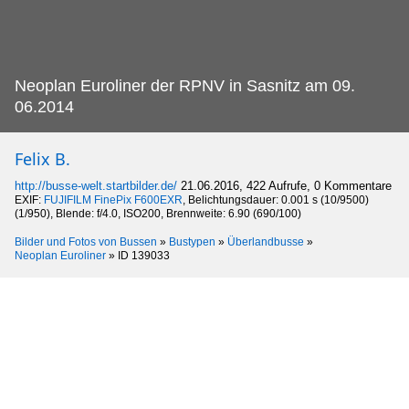
Neoplan Euroliner der RPNV in Sasnitz am 09.
06.2014
Felix B.
http://busse-welt.startbilder.de/
21.06.2016, 422 Aufrufe, 0 Kommentare
EXIF:
FUJIFILM FinePix F600EXR
, Belichtungsdauer: 0.001 s (10/9500)
(1/950), Blende: f/4.0, ISO200, Brennweite: 6.90 (690/100)
Bilder und Fotos von Bussen
»
Bustypen
»
Überlandbusse
»
Neoplan Euroliner
»
ID 139033