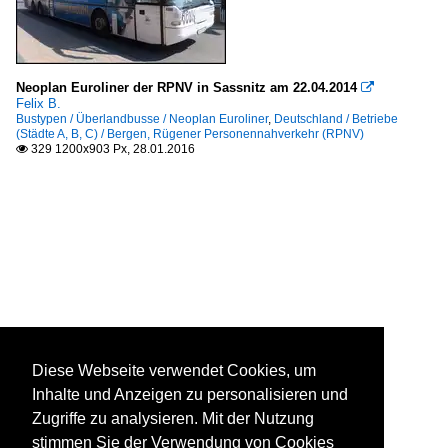
Neoplan Euroliner der RPNV in Sassnitz am 22.04.2014

Felix B.
Bustypen / Überlandbusse / Neoplan Euroliner
,
Deutschland / Betriebe
(Städte A, B, C) / Bergen, Rügener Personennahverkehr (RPNV)
329 1200x903 Px, 28.01.2016

Diese Webseite verwendet Cookies, um
Inhalte und Anzeigen zu personalisieren und
Zugriffe zu analysieren. Mit der Nutzung
stimmen Sie der Verwendung von Cookies