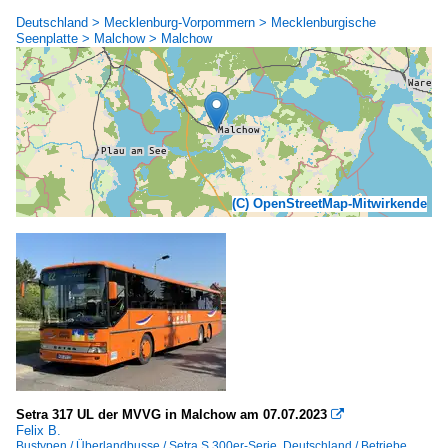
Deutschland > Mecklenburg-Vorpommern > Mecklenburgische
Seenplatte > Malchow > Malchow
(C) OpenStreetMap-Mitwirkende
Setra 317 UL der MVVG in Malchow am 07.07.2023

Felix B.
Bustypen / Überlandbusse / Setra S 300er-Serie
,
Deutschland / Betriebe