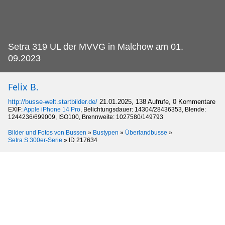
Setra 319 UL der MVVG in Malchow am 01.
09.2023
Felix B.
http://busse-welt.startbilder.de/
21.01.2025, 138 Aufrufe, 0 Kommentare
EXIF:
Apple iPhone 14 Pro
, Belichtungsdauer: 14304/28436353, Blende:
1244236/699009, ISO100, Brennweite: 1027580/149793
Bilder und Fotos von Bussen
»
Bustypen
»
Überlandbusse
»
Setra S 300er-Serie
»
ID 217634