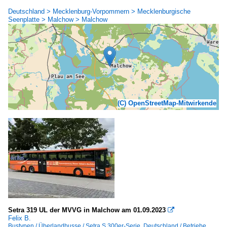
Deutschland > Mecklenburg-Vorpommern > Mecklenburgische
Seenplatte > Malchow > Malchow
(C) OpenStreetMap-Mitwirkende
Setra 319 UL der MVVG in Malchow am 01.09.2023

Felix B.
Bustypen / Überlandbusse / Setra S 300er-Serie
,
Deutschland / Betriebe