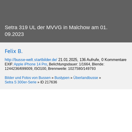
Setra 319 UL der MVVG in Malchow am 01.
09.2023
Felix B.
http://busse-welt.startbilder.de/
21.01.2025, 136 Aufrufe, 0 Kommentare
EXIF:
Apple iPhone 14 Pro
, Belichtungsdauer: 1/1664, Blende:
1244236/699009, ISO100, Brennweite: 1027580/149793
Bilder und Fotos von Bussen
»
Bustypen
»
Überlandbusse
»
Setra S 300er-Serie
»
ID 217636