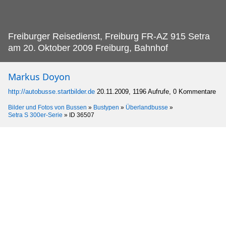
Freiburger Reisedienst, Freiburg FR-AZ 915 Setra
am 20.
Oktober 2009 Freiburg, Bahnhof
Markus Doyon
http://autobusse.startbilder.de
20.11.2009, 1196 Aufrufe, 0 Kommentare
Bilder und Fotos von Bussen
»
Bustypen
»
Überlandbusse
»
Setra S 300er-Serie
»
ID 36507