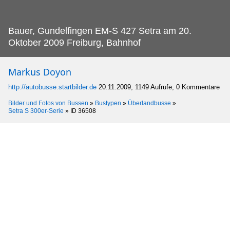
Bauer, Gundelfingen EM-S 427 Setra am 20.
Oktober 2009 Freiburg, Bahnhof
Markus Doyon
http://autobusse.startbilder.de
20.11.2009, 1149 Aufrufe, 0 Kommentare
Bilder und Fotos von Bussen
»
Bustypen
»
Überlandbusse
»
Setra S 300er-Serie
»
ID 36508