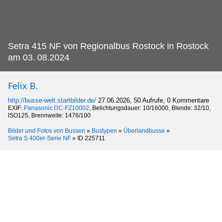
Setra 415 NF von Regionalbus Rostock in Rostock
am 03.
08.2024
Felix B.
http://busse-welt.startbilder.de/
27.06.2026, 50 Aufrufe, 0 Kommentare
EXIF:
Panasonic DC-FZ10002
, Belichtungsdauer: 10/16000, Blende: 32/10,
ISO125, Brennweite: 1476/100
Bilder und Fotos von Bussen
»
Bustypen
»
Überlandbusse
»
Setra S 400er-Serie NF
»
ID 225711