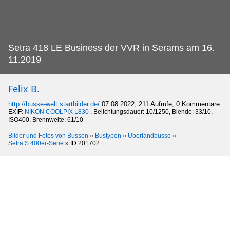
Setra 418 LE Business der VVR in Serams am 16.
11.2019
Felix B.
http://busse-welt.startbilder.de/
07.08.2022, 211 Aufrufe, 0 Kommentare
EXIF:
NIKON COOLPIX L830
, Belichtungsdauer: 10/1250, Blende: 33/10,
ISO400, Brennweite: 61/10
Bilder und Fotos von Bussen
»
Bustypen
»
Überlandbusse
»
Setra S 400er-Serie
»
ID 201702