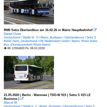
RNN Setra Überlandbus am 16.02.26 in Mainz Hauptbahnhof

Daniel Oster
Deutschland / Städte M - O / Mainz
,
Bustypen / Überlandbusse / Setra S
400er-Serie
,
Deutschland / DB Stadtverkehr GmbH / Mainz, Rhein-Nahe-
Bus, (Omnibusverkehr Rhein-Nahe)
86 1200x800 Px, 08.03.2026

21.05.2020 | Berlin - Wannsee | TDO-W 915 | Setra S 415 LE
Business |

Marcel W.
Deutschland / Städte A - C / Berlin
,
Bustypen / Überlandbusse / Setra S