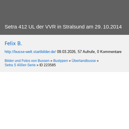
Setra 412 UL der VVR in Stralsund am 29.
10.2014
Felix B.
http://busse-welt.startbilder.de/
09.03.2026, 57 Aufrufe, 0 Kommentare
Bilder und Fotos von Bussen
»
Bustypen
»
Überlandbusse
»
Setra S 400er-Serie
»
ID 223585