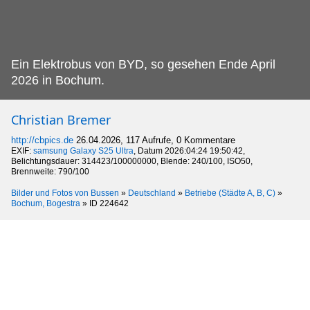
Ein Elektrobus von BYD, so gesehen Ende April
2026 in Bochum.
Christian Bremer
http://cbpics.de
26.04.2026, 117 Aufrufe, 0 Kommentare
EXIF:
samsung Galaxy S25 Ultra
, Datum 2026:04:24 19:50:42,
Belichtungsdauer: 314423/100000000, Blende: 240/100, ISO50,
Brennweite: 790/100
Bilder und Fotos von Bussen
»
Deutschland
»
Betriebe (Städte A, B, C)
»
Bochum, Bogestra
»
ID 224642