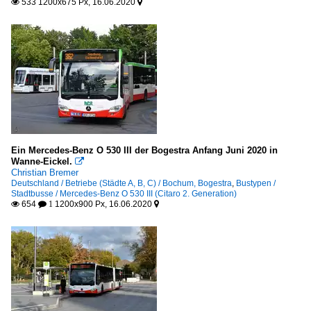
533 1200x675 Px, 16.06.2020


Ein Mercedes-Benz O 530 III der Bogestra Anfang Juni 2020 in
Wanne-Eickel.

Christian Bremer
Deutschland / Betriebe (Städte A, B, C) / Bochum, Bogestra
,
Bustypen /
Stadtbusse / Mercedes-Benz O 530 III (Citaro 2. Generation)
654
1200x900 Px, 16.06.2020

 1
