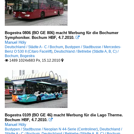
Bogestra 0806 (BO GE 806) macht Werbung für die Bochumer
Symphoniker. Bochum HBF, 4.7.2010.

Manuel Höly
Deutschland / Städte A - C / Bochum
,
Bustypen / Stadtbusse / Mercedes-
Benz O 530 II (Citaro Facelift)
,
Deutschland / Betriebe (Städte A, B, C) /
Bochum, Bogestra
1489 1024x683 Px, 15.12.2010


Bogestra 0109 (BO GE 46) macht Werbung für die Lago Therme.
Bochum HBF, 4.7.2010.

Manuel Höly
Bustypen / Stadtbusse / Neoplan N 44-Serie (Centroliner)
,
Deutschland /
Städte A - C / Bochum
,
Deutschland / Betriebe (Städte A, B, C) / Bochum,