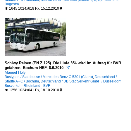
Bogestra
1645 1024x618 Px, 15.12.2010


Schiwy Reisen (EN Z 125). Die Linie 354 wird im Auftrag für BVR
gefahren. Bochum HBF, 6.6.2010.

Manuel Höly
Bustypen / Stadtbusse / Mercedes-Benz O 530 I (Citaro)
,
Deutschland /
Städte A - C / Bochum
,
Deutschland / DB Stadtverkehr GmbH / Düsseldorf,
Busverkehr Rheinland - BVR
1258 1024x641 Px, 18.10.2010

