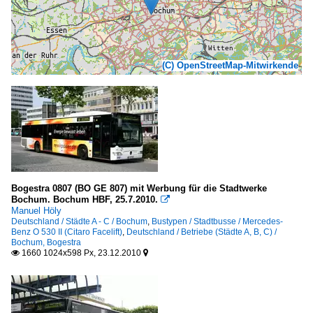
(C) OpenStreetMap-Mitwirkende
Bogestra 0807 (BO GE 807) mit Werbung für die Stadtwerke
Bochum. Bochum HBF, 25.7.2010.

Manuel Höly
Deutschland / Städte A - C / Bochum
,
Bustypen / Stadtbusse / Mercedes-
Benz O 530 II (Citaro Facelift)
,
Deutschland / Betriebe (Städte A, B, C) /
Bochum, Bogestra
1660 1024x598 Px, 23.12.2010

