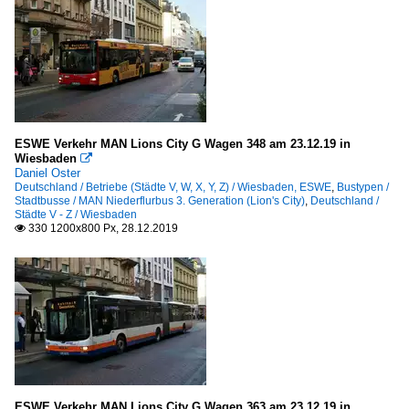
ESWE Verkehr MAN Lions City G Wagen 348 am 23.12.19 in
Wiesbaden

Daniel Oster
Deutschland / Betriebe (Städte V, W, X, Y, Z) / Wiesbaden, ESWE
,
Bustypen /
Stadtbusse / MAN Niederflurbus 3. Generation (Lion's City)
,
Deutschland /
Städte V - Z / Wiesbaden
330 1200x800 Px, 28.12.2019

ESWE Verkehr MAN Lions City G Wagen 363 am 23.12.19 in