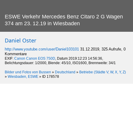
ESWE Verkehr Mercedes Benz Citaro 2 G Wagen
374 am 23.
12.19 in Wiesbaden
Daniel Oster
http://www.youtube.com/user/Daniel103101
31.12.2019, 325 Aufrufe, 0
Kommentare
EXIF:
Canon Canon EOS 750D
, Datum 2019:12:23 14:56:36,
Belichtungsdauer: 1/2000, Blende: 45/10, ISO1600, Brennweite: 34/1
Bilder und Fotos von Bussen
»
Deutschland
»
Betriebe (Städte V, W, X, Y, Z)
»
Wiesbaden, ESWE
»
ID 178578