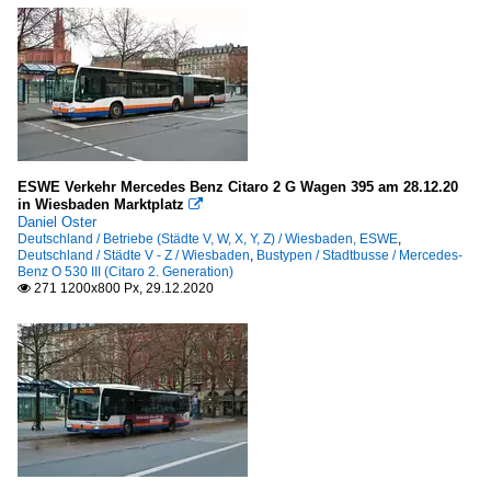
ESWE Verkehr Mercedes Benz Citaro 2 G Wagen 395 am 28.12.20
in Wiesbaden Marktplatz

Daniel Oster
Deutschland / Betriebe (Städte V, W, X, Y, Z) / Wiesbaden, ESWE
,
Deutschland / Städte V - Z / Wiesbaden
,
Bustypen / Stadtbusse / Mercedes-
Benz O 530 III (Citaro 2. Generation)
271 1200x800 Px, 29.12.2020
