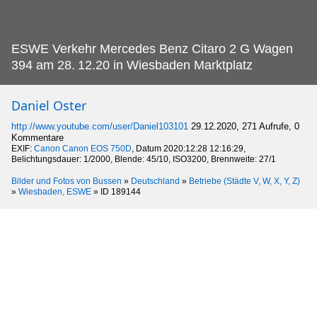
ESWE Verkehr Mercedes Benz Citaro 2 G Wagen
394 am 28.
12.20 in Wiesbaden Marktplatz
Daniel Oster
http://www.youtube.com/user/Daniel103101
29.12.2020, 271 Aufrufe, 0
Kommentare
EXIF:
Canon Canon EOS 750D
, Datum 2020:12:28 12:16:29,
Belichtungsdauer: 1/2000, Blende: 45/10, ISO3200, Brennweite: 27/1
Bilder und Fotos von Bussen
»
Deutschland
»
Betriebe (Städte V, W, X, Y, Z)
»
Wiesbaden, ESWE
»
ID 189144