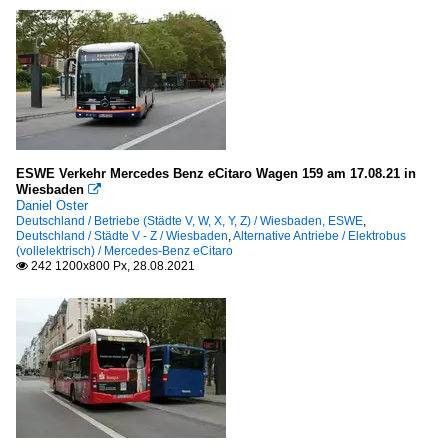
ESWE Verkehr Mercedes Benz eCitaro Wagen 159 am 17.08.21 in
Wiesbaden

Daniel Oster
Deutschland / Betriebe (Städte V, W, X, Y, Z) / Wiesbaden, ESWE
,
Deutschland / Städte V - Z / Wiesbaden
,
Alternative Antriebe / Elektrobus
(vollelektrisch) / Mercedes-Benz eCitaro
242 1200x800 Px, 28.08.2021
