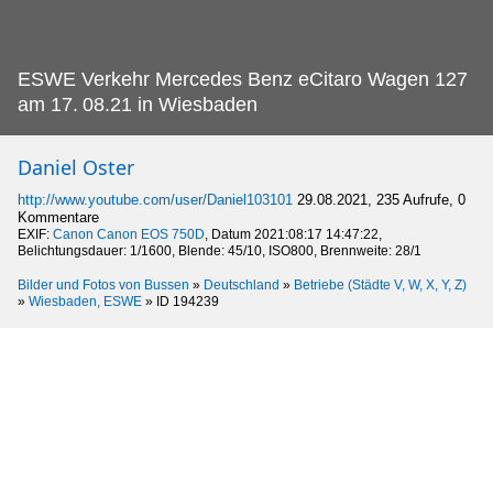
ESWE Verkehr Mercedes Benz eCitaro Wagen 127
am 17.
08.21 in Wiesbaden
Daniel Oster
http://www.youtube.com/user/Daniel103101
29.08.2021, 235 Aufrufe, 0
Kommentare
EXIF:
Canon Canon EOS 750D
, Datum 2021:08:17 14:47:22,
Belichtungsdauer: 1/1600, Blende: 45/10, ISO800, Brennweite: 28/1
Bilder und Fotos von Bussen
»
Deutschland
»
Betriebe (Städte V, W, X, Y, Z)
»
Wiesbaden, ESWE
»
ID 194239