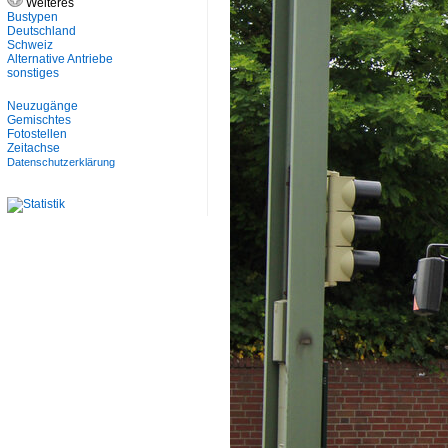
Weiteres
Bustypen
Deutschland
Schweiz
Alternative Antriebe
sonstiges
Neuzugänge
Gemischtes
Fotostellen
Zeitachse
Datenschutzerklärung