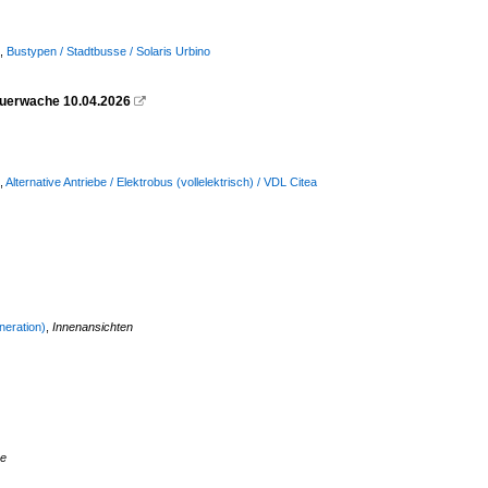
,
Bustypen / Stadtbusse / Solaris Urbino
euerwache 10.04.2026

,
Alternative Antriebe / Elektrobus (vollelektrisch) / VDL Citea
neration)
,
Innenansichten
re