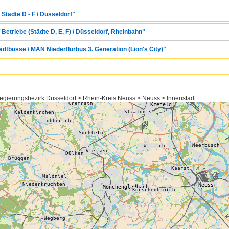
 Städte D - F / Düsseldorf"
 Betriebe (Städte D, E, F) / Düsseldorf, Rheinbahn"
adtbusse / MAN Niederflurbus 3. Generation (Lion's City)"
egierungsbezirk Düsseldorf > Rhein-Kreis Neuss > Neuss > Innenstadt