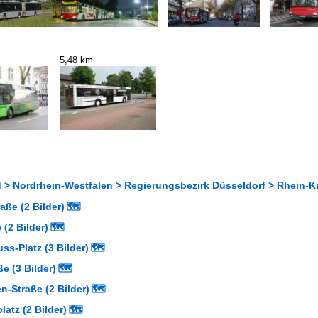
5,48 km
 > Nordrhein-Westfalen > Regierungsbezirk Düsseldorf > Rhein-K
aße (2 Bilder)
🗺
 (2 Bilder)
🗺
s-Platz (3 Bilder)
🗺
ße (3 Bilder)
🗺
n-Straße (2 Bilder)
🗺
latz (2 Bilder)
🗺