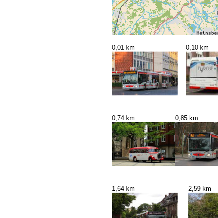
0,01 km
0,10 km
0,74 km
0,85 km
1,64 km
2,59 km