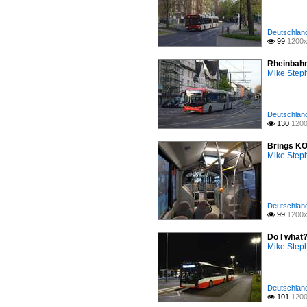
Deutschland
99
1200x

Rheinbahn
Mike Step
Deutschland
130
1200

Brings KO
Mike Step
Deutschland
99
1200x

Do I what
Mike Step
Deutschland
101
1200
