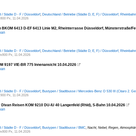
 / Städte D - F / Düsseldorf
,
Deutschland / Betriebe (Städte D, E, F) / Düsseldorf, Rheinbahn
800 Px, 11.04.2026
 BKOM 6413 D-EF 6413 Linie M2, Rheinterrasse Düsseldorf, Münsterstraße/F
han
 / Städte D - F / Düsseldorf
,
Deutschland / Betriebe (Städte D, E, F) / Düsseldorf, Rheinbahn
x800 Px, 11.04.2026
M 9197 VIE-BR 775 Innenansicht 10.04.2026

han
 / Städte D - F / Düsseldorf
,
Bustypen / Stadtbusse / Mercedes-Benz O 530 III (Citaro 2. Ge
900 Px, 11.04.2026
? Divan Reisen KOM 9210 DU-IU 40 Langenfeld (Rhld), S-Bahn 10.04.2026

han
 / Städte D - F / Düsseldorf
,
Bustypen / Stadtbusse / BMC
,
Nacht, Nebel, Regen, Atmosphä
x800 Px, 11.04.2026