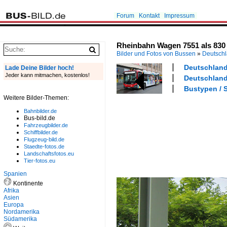
Forum
Kontakt
Impressum
Rheinbahn Wagen 7551 als 830 
Bilder und Fotos von Bussen
»
Deutsch
Deutschland 
Lade Deine Bilder hoch!
Jeder kann mitmachen, kostenlos!
Deutschland 
Bustypen / S
Weitere Bilder-Themen:
Bahnbilder.de
Bus-bild.de
Fahrzeugbilder.de
Schiffbilder.de
Flugzeug-bild.de
Staedte-fotos.de
Landschaftsfotos.eu
Tier-fotos.eu
Spanien
Kontinente
Afrika
Asien
Europa
Nordamerika
Südamerika