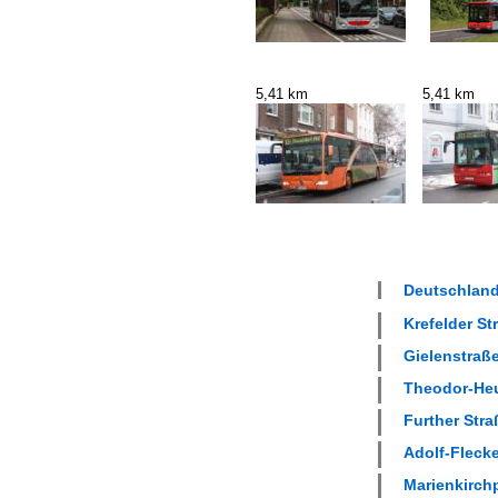
5,41 km
5,41 km
Deutschland
Krefelder Str
Gielenstraße
Theodor-Heus
Further Stra
Adolf-Flecke
Marienkirchp