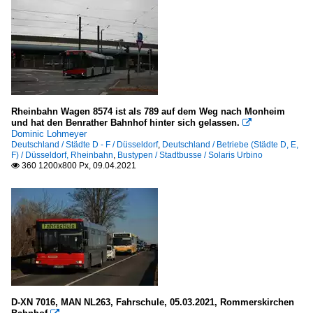
Rheinbahn Wagen 8574 ist als 789 auf dem Weg nach Monheim
und hat den Benrather Bahnhof hinter sich gelassen.

Dominic Lohmeyer
Deutschland / Städte D - F / Düsseldorf
,
Deutschland / Betriebe (Städte D, E,
F) / Düsseldorf, Rheinbahn
,
Bustypen / Stadtbusse / Solaris Urbino
360 1200x800 Px, 09.04.2021

D-XN 7016, MAN NL263, Fahrschule, 05.03.2021, Rommerskirchen