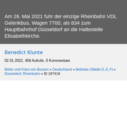
Am 26.
Mai 2021 fuhr der einzige Rheinbahn VDL
Gelenkbus, Wagen 7700, als 834 zum
Hauptbahnhof Düsseldorf an die Haltestelle
Elisabethkirche.
Benedict Klunte
02.01.2022, 459 Aufrufe, 0 Kommentare
Bilder und Fotos von Bussen
»
Deutschland
»
Betriebe (Städte D, E, F)
»
Düsseldorf, Rheinbahn
»
ID 197418