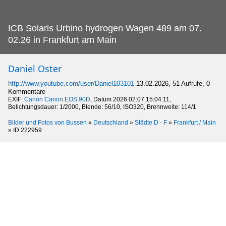
ICB Solaris Urbino hydrogen Wagen 489 am 07.
02.26 in Frankfurt am Main
Daniel Oster
http://www.youtube.com/user/Daniel103101
13.02.2026, 51 Aufrufe, 0
Kommentare
EXIF:
Canon Canon EOS 90D
, Datum 2026:02:07 15:04:11,
Belichtungsdauer: 1/2000, Blende: 56/10, ISO320, Brennweite: 114/1
Bilder und Fotos von Bussen
»
Deutschland
»
Städte D - F
»
Frankfurt / Main
»
ID 222959