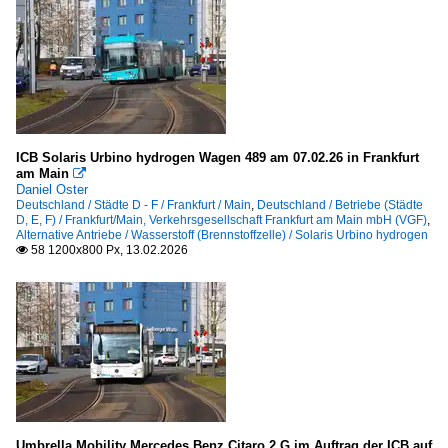
ICB Solaris Urbino hydrogen Wagen 489 am 07.02.26 in Frankfurt
am Main

Daniel Oster
Deutschland / Städte D - F / Frankfurt / Main
,
Deutschland / Betriebe (Städte
D, E, F) / Frankfurt/Main, Verkehrsgesellschaft Frankfurt am Main mbH (VGF)
,
Alternative Antriebe / Wasserstoff (Brennstoffzelle) / Solaris Urbino hydrogen
58 1200x800 Px, 13.02.2026

Umbrella Mobility Mercedes Benz Citaro 2 G im Auftrag der ICB auf