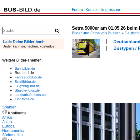
Forum
Kontakt
Impressum
Setra 5000er am 01.05.26 beim
Bilder und Fotos von Bussen
»
Deutsch
Deutschland 
Lade Deine Bilder hoch!
Jeder kann mitmachen, kostenlos!
Bustypen / R
Weitere Bilder-Themen:
Bahnbilder.de
Bus-bild.de
Fahrzeugbilder.de
Schiffbilder.de
Flugzeug-bild.de
Staedte-fotos.de
Landschaftsfotos.eu
Tier-fotos.eu
Spanien
Kontinente
Afrika
Asien
Europa
Nordamerika
Südamerika