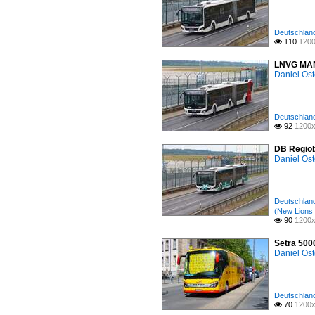
Deutschland 
110
1200

LNVG MAN 
Daniel Ost
Deutschland 
92
1200x

DB Regiob
Daniel Ost
Deutschland 
(New Lions 
90
1200x

Setra 500
Daniel Ost
Deutschland 
70
1200x
