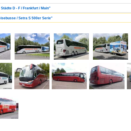
Städte D - F / Frankfurt / Main"
eisebusse / Setra S 500er Serie"