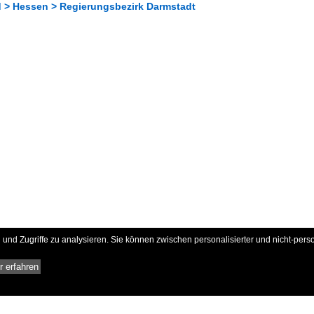
 > Hessen > Regierungsbezirk Darmstadt
und Zugriffe zu analysieren. Sie können zwischen personalisierter und nicht-pers
 erfahren