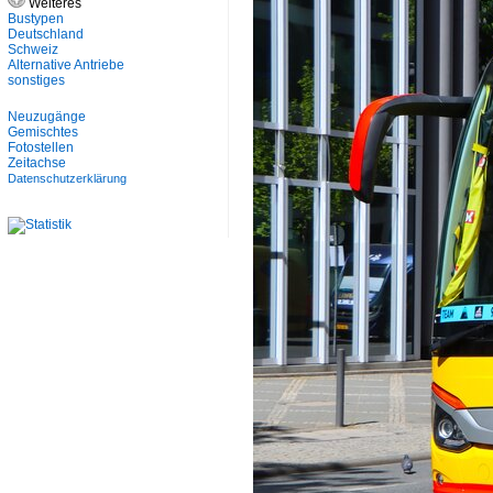
Weiteres
Bustypen
Deutschland
Schweiz
Alternative Antriebe
sonstiges
Neuzugänge
Gemischtes
Fotostellen
Zeitachse
Datenschutzerklärung