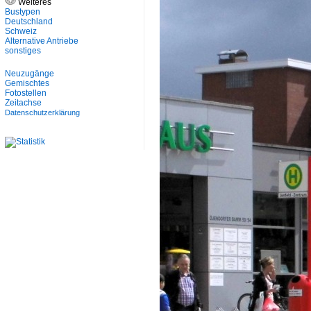
Weiteres
Bustypen
Deutschland
Schweiz
Alternative Antriebe
sonstiges
Neuzugänge
Gemischtes
Fotostellen
Zeitachse
Datenschutzerklärung