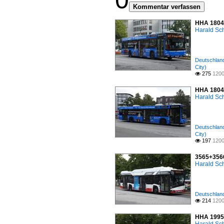
0
Kommentar verfassen
HHA 1804 
Harald Sc
Deutschland
City)
275
1200

HHA 1804 
Harald Sc
Deutschland
City)
197
1200

3565+3566
Harald Sc
Deutschland
214
1200

HHA 1995 (