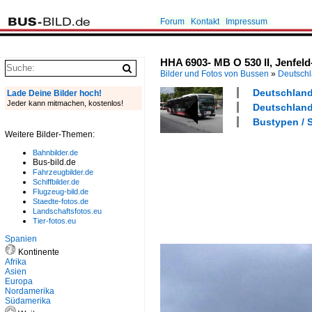
Forum
Kontakt
Impressum
HHA 6903- MB O 530 II, Jenfel
Bilder und Fotos von Bussen
»
Deutsch
Deutschland 
Lade Deine Bilder hoch!
Jeder kann mitmachen, kostenlos!
Deutschland
Bustypen / S
Weitere Bilder-Themen:
Bahnbilder.de
Bus-bild.de
Fahrzeugbilder.de
Schiffbilder.de
Flugzeug-bild.de
Staedte-fotos.de
Landschaftsfotos.eu
Tier-fotos.eu
Spanien
Kontinente
Afrika
Asien
Europa
Nordamerika
Südamerika