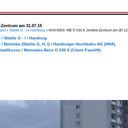
d-Zentrum am 31.07.15
land
»
Städte G - I
»
Hamburg
»
HHA 6903- MB O 530 II, Jenfeld-Zentrum am
(ID 1
/ Städte G - I / Hamburg
 / Betriebe (Städte G, H, I) / Hamburger Hochbahn AG (HHA)
tadtbusse / Mercedes-Benz O 530 II (Citaro Facelift)