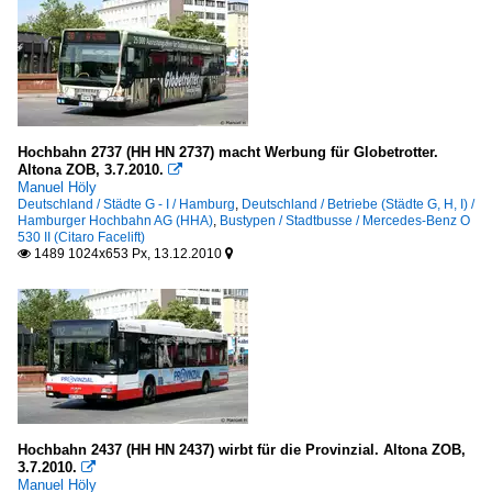
Hochbahn 2737 (HH HN 2737) macht Werbung für Globetrotter.
Altona ZOB, 3.7.2010.

Manuel Höly
Deutschland / Städte G - I / Hamburg
,
Deutschland / Betriebe (Städte G, H, I) /
Hamburger Hochbahn AG (HHA)
,
Bustypen / Stadtbusse / Mercedes-Benz O
530 II (Citaro Facelift)
1489 1024x653 Px, 13.12.2010


Hochbahn 2437 (HH HN 2437) wirbt für die Provinzial. Altona ZOB,
3.7.2010.

Manuel Höly