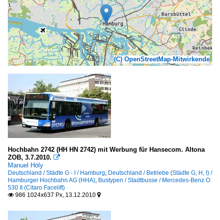
(C) OpenStreetMap-Mitwirkende
Hochbahn 2742 (HH HN 2742) mit Werbung für Hansecom. Altona
ZOB, 3.7.2010.

Manuel Höly
Deutschland / Städte G - I / Hamburg
,
Deutschland / Betriebe (Städte G, H, I) /
Hamburger Hochbahn AG (HHA)
,
Bustypen / Stadtbusse / Mercedes-Benz O
530 II (Citaro Facelift)
986 1024x637 Px, 13.12.2010

