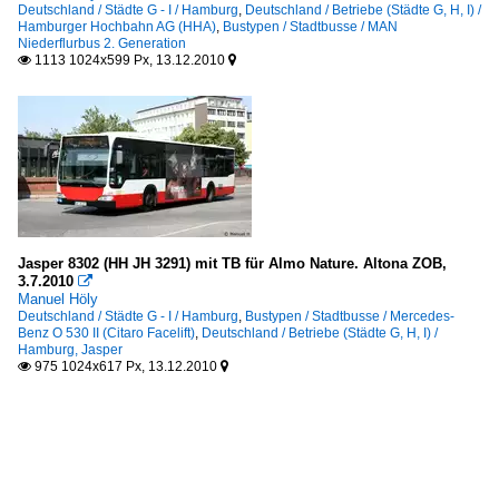
Deutschland / Städte G - I / Hamburg
,
Deutschland / Betriebe (Städte G, H, I) /
Hamburger Hochbahn AG (HHA)
,
Bustypen / Stadtbusse / MAN
Niederflurbus 2. Generation
1113 1024x599 Px, 13.12.2010


Jasper 8302 (HH JH 3291) mit TB für Almo Nature. Altona ZOB,
3.7.2010

Manuel Höly
Deutschland / Städte G - I / Hamburg
,
Bustypen / Stadtbusse / Mercedes-
Benz O 530 II (Citaro Facelift)
,
Deutschland / Betriebe (Städte G, H, I) /
Hamburg, Jasper
975 1024x617 Px, 13.12.2010

