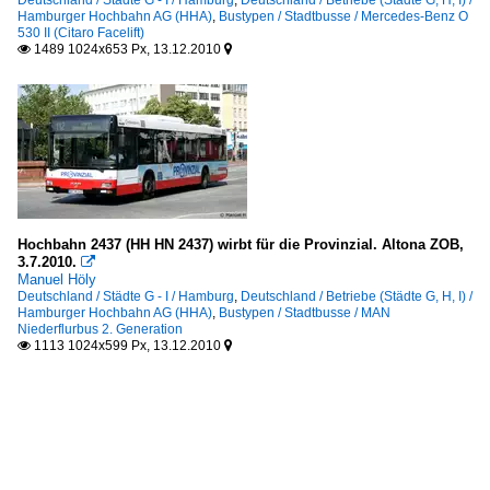
Deutschland / Städte G - I / Hamburg
,
Deutschland / Betriebe (Städte G, H, I) /
Hamburger Hochbahn AG (HHA)
,
Bustypen / Stadtbusse / Mercedes-Benz O
530 II (Citaro Facelift)
1489 1024x653 Px, 13.12.2010


Hochbahn 2437 (HH HN 2437) wirbt für die Provinzial. Altona ZOB,
3.7.2010.

Manuel Höly
Deutschland / Städte G - I / Hamburg
,
Deutschland / Betriebe (Städte G, H, I) /
Hamburger Hochbahn AG (HHA)
,
Bustypen / Stadtbusse / MAN
Niederflurbus 2. Generation
1113 1024x599 Px, 13.12.2010

