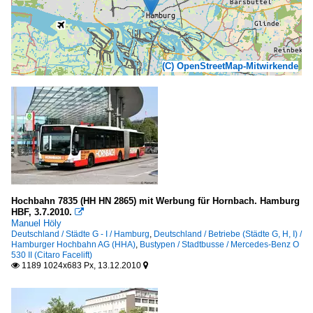
(C) OpenStreetMap-Mitwirkende
Hochbahn 7835 (HH HN 2865) mit Werbung für Hornbach. Hamburg
HBF, 3.7.2010.

Manuel Höly
Deutschland / Städte G - I / Hamburg
,
Deutschland / Betriebe (Städte G, H, I) /
Hamburger Hochbahn AG (HHA)
,
Bustypen / Stadtbusse / Mercedes-Benz O
530 II (Citaro Facelift)
1189 1024x683 Px, 13.12.2010

