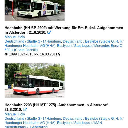
Hochbahn (HH SP 2909) mit Werbung für Em.Eukal. Aufgenommen
in Alsterdorf, 21.8.2010.

Manuel Höly
Deutschland / Städte G - I / Hamburg
,
Deutschland / Betriebe (Städte G, H, I) /
Hamburger Hochbahn AG (HHA)
,
Bustypen / Stadtbusse / Mercedes-Benz O
530 II (Citaro Facelift)
1099 1024x615 Px, 16.03.2011


Hochbahn 2203 (HH MT 1275). Aufgenommen in Alsterdorf,
21.8.2010.

Manuel Höly
Deutschland / Städte G - I / Hamburg
,
Deutschland / Betriebe (Städte G, H, I) /
Hamburger Hochbahn AG (HHA)
,
Bustypen / Stadtbusse / MAN
Niederflurbus 2. Generation