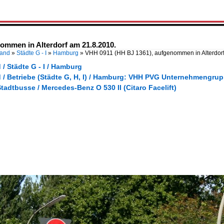
ommen in Alterdorf am 21.8.2010.
land
»
Städte G - I
»
Hamburg
»
VHH 0911 (HH BJ 1361), aufgenommen in Alterdor
/ Städte G - I / Hamburg
 / Betriebe (Städte G, H, I) / Hamburg: VHH PVG Unternehmengru
tadtbusse / Mercedes-Benz O 530 II (Citaro Facelift)