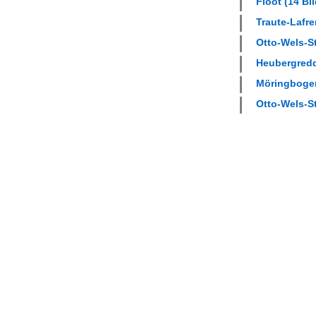
Floot (14 Bil
Traute-Lafre
Otto-Wels-St
Heubergredde
Möringbogen
Otto-Wels-St