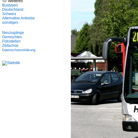
Weiteres
Bustypen
Deutschland
Schweiz
Alternative Antriebe
sonstiges
Neuzugänge
Gemischtes
Fotostellen
Zeitachse
Datenschutzerklärung