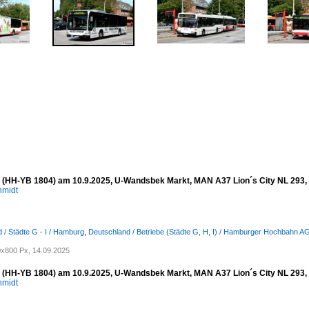
(HH-YB 1804) am 10.9.2025, U-Wandsbek Markt, MAN A37 Lion´s City NL 293, 3-
hmidt
 / Städte G - I / Hamburg
,
Deutschland / Betriebe (Städte G, H, I) / Hamburger Hochbahn A
x800 Px, 14.09.2025
(HH-YB 1804) am 10.9.2025, U-Wandsbek Markt, MAN A37 Lion´s City NL 293, 3-
hmidt