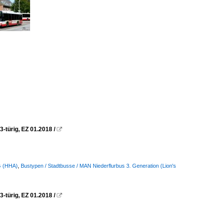
türig, EZ 01.2018 /

G (HHA)
,
Bustypen / Stadtbusse / MAN Niederflurbus 3. Generation (Lion's
türig, EZ 01.2018 /
