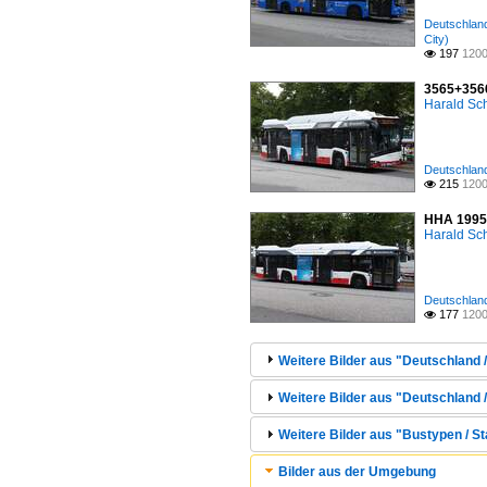
Deutschland
City)
197
1200

3565+3566
Harald Sc
Deutschland
215
1200

HHA 1995 (
Harald Sc
Deutschland
177
1200

Weitere Bilder aus "Deutschland /
Weitere Bilder aus "Deutschland 
Weitere Bilder aus "Bustypen / St
Bilder aus der Umgebung