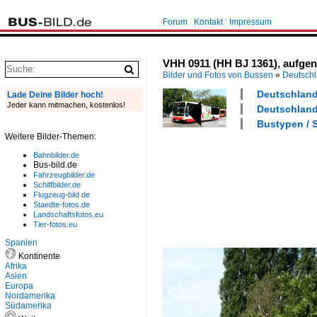
Forum
Kontakt
Impressum
VHH 0911 (HH BJ 1361), aufgen
Bilder und Fotos von Bussen
»
Deutsch
Deutschland 
Lade Deine Bilder hoch!
Jeder kann mitmachen, kostenlos!
Deutschland
Bustypen / S
Weitere Bilder-Themen:
Bahnbilder.de
Bus-bild.de
Fahrzeugbilder.de
Schiffbilder.de
Flugzeug-bild.de
Staedte-fotos.de
Landschaftsfotos.eu
Tier-fotos.eu
Spanien
Kontinente
Afrika
Asien
Europa
Nordamerika
Südamerika