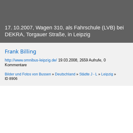
17.
10.2007, Wagen 310, als Fahrschule (LVB) bei
DEKRA, Torgauer Straße, in Leipzig
Frank Billing
http://www.omnibus-leipzig.de/
19.03.2008, 2659 Aufrufe, 0
Kommentare
Bilder und Fotos von Bussen
»
Deutschland
»
Städte J - L
»
Leipzig
»
ID 8906