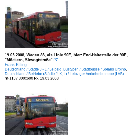
19.03.2008, Wagen 83, als Linie 90E, hier: End-Haltestelle der 90E,
"Möckern, Slevogtstraße"

Frank Billing
Deutschland / Städte J - L / Leipzig
,
Bustypen / Stadtbusse / Solaris Urbino
,
Deutschland / Betriebe (Städte J, K, L) / Leipziger Verkehrsbetriebe (LVB)
1137 800x600 Px, 19.03.2008
