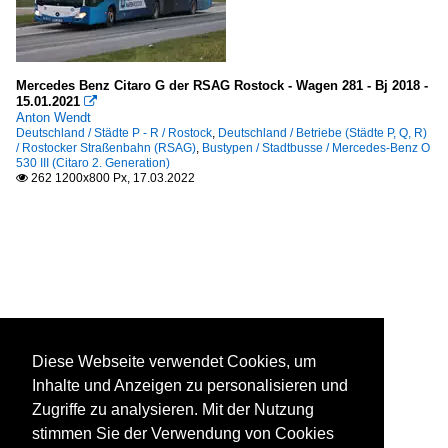
Mercedes Benz Citaro G der RSAG Rostock - Wagen 281 - Bj 2018 -
15.01.2021

Anton Wendt
Deutschland / Städte P - R / Rostock
,
Deutschland / Betriebe (Städte P, Q, R)
/ Rostocker Straßenbahn (RSAG)
,
Bustypen / Stadtbusse / Mercedes-Benz O
530 III (Citaro 2. Generation)
262 1200x800 Px, 17.03.2022

Diese Webseite verwendet Cookies, um
Inhalte und Anzeigen zu personalisieren und
Zugriffe zu analysieren. Mit der Nutzung
stimmen Sie der Verwendung von Cookies