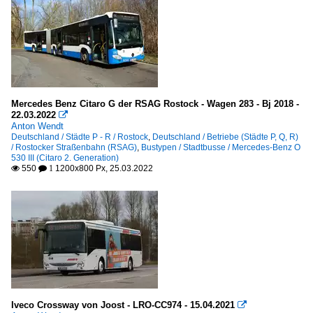
Mercedes Benz Citaro G der RSAG Rostock - Wagen 283 - Bj 2018 -
22.03.2022

Anton Wendt
Deutschland / Städte P - R / Rostock
,
Deutschland / Betriebe (Städte P, Q, R)
/ Rostocker Straßenbahn (RSAG)
,
Bustypen / Stadtbusse / Mercedes-Benz O
530 III (Citaro 2. Generation)
550
1200x800 Px, 25.03.2022

 1
Iveco Crossway von Joost - LRO-CC974 - 15.04.2021
