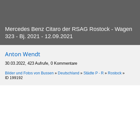
Mercedes Benz Citaro der RSAG Rostock - Wagen
323 - Bj.
2021 - 12.09.2021
Anton Wendt
30.03.2022, 423 Aufrufe, 0 Kommentare
Bilder und Fotos von Bussen
»
Deutschland
»
Städte P - R
»
Rostock
»
ID 199192