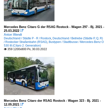
Mercedes Benz Citaro G der RSAG Rostock - Wagen 297 - Bj. 2021 -
25.03.2022

Anton Wendt
Deutschland / Städte P - R / Rostock
,
Deutschland / Betriebe (Städte P, Q, R)
/ Rostocker Straßenbahn (RSAG)
,
Bustypen / Stadtbusse / Mercedes-Benz O
530 III (Citaro 2. Generation)
359 1200x800 Px, 30.03.2022

Mercedes Benz Citaro der RSAG Rostock - Wagen 323 - Bj. 2021 -
12.09.2021
