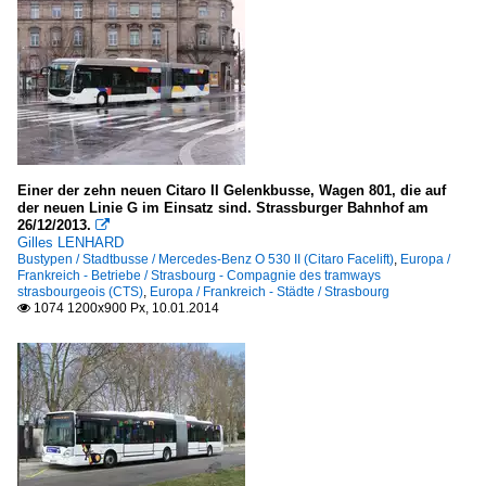
Einer der zehn neuen Citaro II Gelenkbusse, Wagen 801, die auf
der neuen Linie G im Einsatz sind. Strassburger Bahnhof am
26/12/2013.

Gilles LENHARD
Bustypen / Stadtbusse / Mercedes-Benz O 530 II (Citaro Facelift)
,
Europa /
Frankreich - Betriebe / Strasbourg - Compagnie des tramways
strasbourgeois (CTS)
,
Europa / Frankreich - Städte / Strasbourg
1074 1200x900 Px, 10.01.2014
