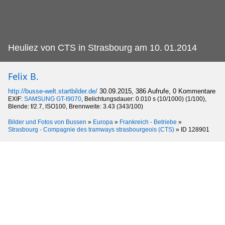
Heuliez von CTS in Strasbourg am 10.
01.2014
Felix B.
http://busse-welt.startbilder.de/
30.09.2015, 386 Aufrufe, 0 Kommentare
EXIF:
SAMSUNG GT-I9070
, Belichtungsdauer: 0.010 s (10/1000) (1/100),
Blende: f/2.7, ISO100, Brennweite: 3.43 (343/100)
Bilder und Fotos von Bussen
»
Europa
»
Frankreich - Betriebe
»
Strasbourg - Compagnie des tramways strasbourgeois (CTS)
»
ID 128901