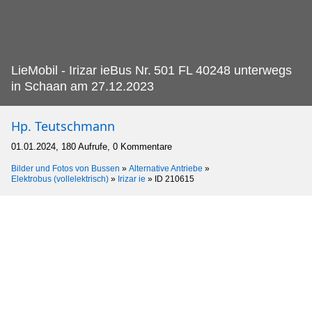
LieMobil - Irizar ieBus Nr.
501 FL 40248 unterwegs
in Schaan am 27.12.2023
Hp. Teutschmann
01.01.2024, 180 Aufrufe, 0 Kommentare
Bilder und Fotos von Bussen
»
Alternative Antriebe
»
Elektrobus (vollelektrisch)
»
Irizar ie
»
ID 210615