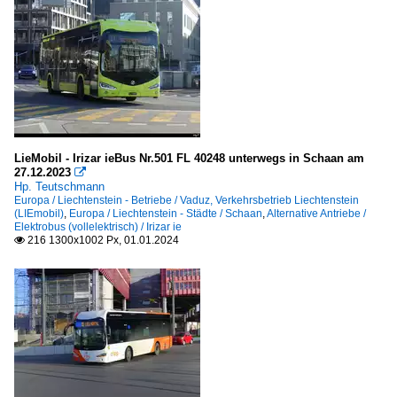
LieMobil - Irizar ieBus Nr.501 FL 40248 unterwegs in Schaan am
27.12.2023

Hp. Teutschmann
Europa / Liechtenstein - Betriebe / Vaduz, Verkehrsbetrieb Liechtenstein
(LIEmobil)
,
Europa / Liechtenstein - Städte / Schaan
,
Alternative Antriebe /
Elektrobus (vollelektrisch) / Irizar ie
216 1300x1002 Px, 01.01.2024
