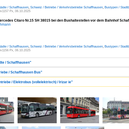
tädte / Schaffhausen
,
Schweiz / Betriebe / Verkehrsbetriebe Schaffhausen
,
Bustypen / Stadt
x1157 Px, 06.10.2025
ercedes Citaro Nr.15 SH 38015 bei den Bushaltestellen vor dem Bahnhof Scha
chmann
tädte / Schaffhausen
,
Schweiz / Betriebe / Verkehrsbetriebe Schaffhausen
,
Bustypen / Stadt
x1156 Px, 06.10.2025
dte / Schaffhausen"
triebe / Schaffhausen Bus"
riebe / Elektrobus (vollelektrisch) / Irizar ie"