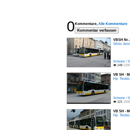
0
Kommentare,
Alle Kommentare
Kommentar verfassen
VBSH Nr. 
Silvio Jen
Schweiz / S
148
1200

VB SH - M
Hp. Teuts
Schweiz / S
121
1500

VB SH - M
Hp. Teuts