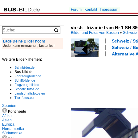
Forum
Kontakt
Impressum
vb sh - Irizar ie tram Nr.1 SH 
Bilder und Fotos von Bussen
»
Schweiz
Schweiz / St
Lade Deine Bilder hoch!
Jeder kann mitmachen, kostenlos!
Schweiz / B
Alternative A
Weitere Bilder-Themen:
Bahnbilder.de
Bus-bild.de
Fahrzeugbilder.de
Schiffbilder.de
Flugzeug-bild.de
Staedte-fotos.de
Landschaftsfotos.eu
Tier-fotos.eu
Spanien
Kontinente
Afrika
Asien
Europa
Nordamerika
Südamerika