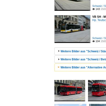
Schweiz / S
143
1500

VB SH - M
Hp. Teuts
Schweiz / S
104
1500

Weitere Bilder aus "Schweiz / Stä
Weitere Bilder aus "Schweiz / Be
Weitere Bilder aus "Alternative Ant