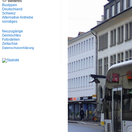
Weiteres
Bustypen
Deutschland
Schweiz
Alternative Antriebe
sonstiges
Neuzugänge
Gemischtes
Fotostellen
Zeitachse
Datenschutzerklärung