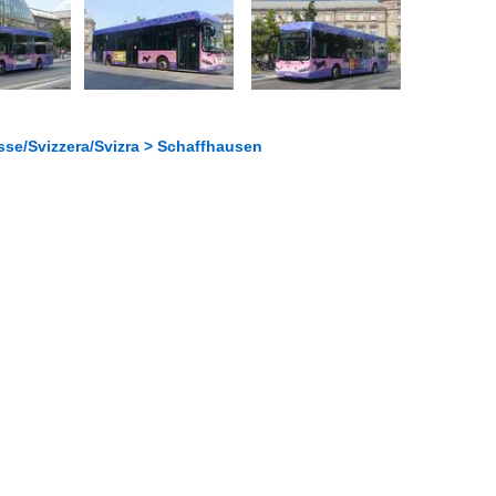
sse/Svizzera/Svizra > Schaffhausen