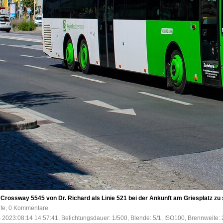
o Crossway 5545 von Dr. Richard als Linie 521 bei der Ankunft am Griesplatz zu
ufe, 0 Kommentare
 2023:08:14 14:57:41, Belichtungsdauer: 1/500, Blende: 5/1, ISO100, Brennweite: 