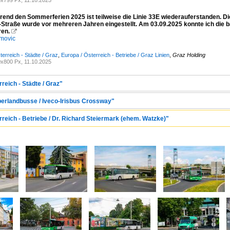
x799 Px, 11.10.2025
rend den Sommerferien 2025 ist teilweise die Linie 33E wiederauferstanden. 
Straße wurde vor mehreren Jahren eingestellt. Am 03.09.2025 konnte ich die
ren.

movic
terreich - Städte / Graz
,
Europa / Österreich - Betriebe / Graz Linien
,
Graz Holding
x800 Px, 11.10.2025
reich - Städte / Graz"
berlandbusse / Iveco-Irisbus Crossway"
rreich - Betriebe / Dr. Richard Steiermark (ehem. Watzke)"