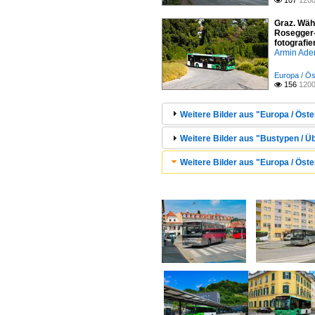
107
1200

Graz. Wäh
Rosegger-
fotografie
Armin Ade
Europa / Ös
156
1200

Weitere Bilder aus "Europa / Öster
Weitere Bilder aus "Bustypen / Ü
Weitere Bilder aus "Europa / Öste