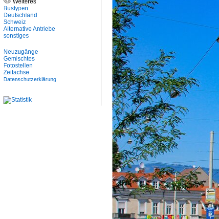
Weiteres
Bustypen
Deutschland
Schweiz
Alternative Antriebe
sonstiges
Neuzugänge
Gemischtes
Fotostellen
Zeitachse
Datenschutzerklärung