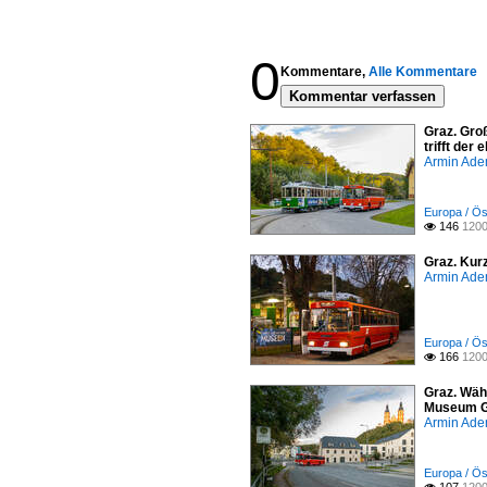
0
Kommentare,
Alle Kommentare
Kommentar verfassen
Graz. Gro
trifft der
Armin Ade
Europa / Ös
146
1200

Graz. Kur
Armin Ade
Europa / Ös
166
1200

Graz. Wäh
Museum Gra
Armin Ade
Europa / Ös