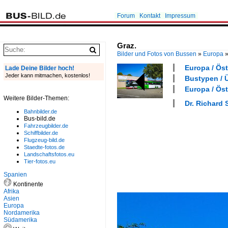
Forum
Kontakt
Impressum
Graz.
Bilder und Fotos von Bussen
»
Europa
Europa / Öst
Lade Deine Bilder hoch!
Jeder kann mitmachen, kostenlos!
Bustypen / 
Europa / Öst
Weitere Bilder-Themen:
Dr. Richard 
Bahnbilder.de
Bus-bild.de
Fahrzeugbilder.de
Schiffbilder.de
Flugzeug-bild.de
Staedte-fotos.de
Landschaftsfotos.eu
Tier-fotos.eu
Spanien
Kontinente
Afrika
Asien
Europa
Nordamerika
Südamerika