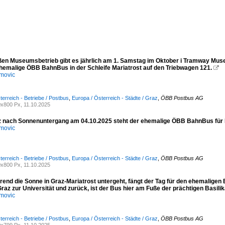
ßen Museumsbetrieb gibt es jährlich am 1. Samstag im Oktober i Tramway Mus
 ehemalige ÖBB BahnBus in der Schleife Mariatrost auf den Triebwagen 121.

movic
terreich - Betriebe / Postbus
,
Europa / Österreich - Städte / Graz
,
ÖBB Postbus AG
x800 Px, 11.10.2025
z nach Sonnenuntergang am 04.10.2025 steht der ehemalige ÖBB BahnBus f
movic
terreich - Betriebe / Postbus
,
Europa / Österreich - Städte / Graz
,
ÖBB Postbus AG
x800 Px, 11.10.2025
rend die Sonne in Graz-Mariatrost untergeht, fängt der Tag für den ehemalig
z zur Universität und zurück, ist der Bus hier am Fuße der prächtigen Basilik
movic
terreich - Betriebe / Postbus
,
Europa / Österreich - Städte / Graz
,
ÖBB Postbus AG