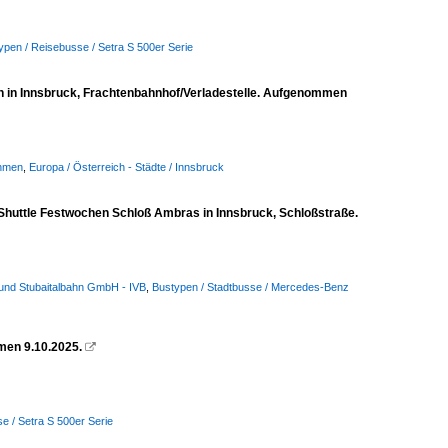
ypen / Reisebusse / Setra S 500er Serie
n in Innsbruck, Frachtenbahnhof/Verladestelle. Aufgenommen
ehmen
,
Europa / Österreich - Städte / Innsbruck
 Shuttle Festwochen Schloß Ambras in Innsbruck, Schloßstraße.
e und Stubaitalbahn GmbH - IVB
,
Bustypen / Stadtbusse / Mercedes-Benz
men 9.10.2025.

e / Setra S 500er Serie