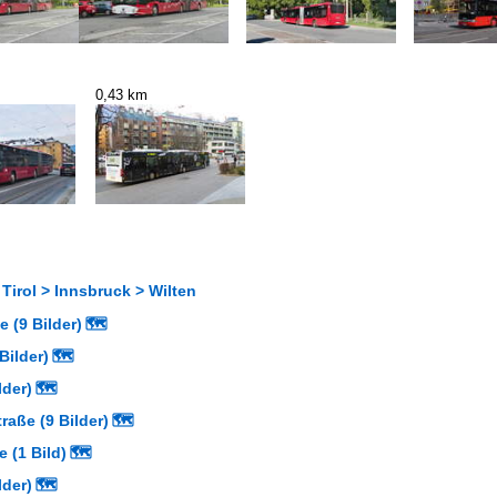
0,43 km
 Tirol > Innsbruck > Wilten
 (9 Bilder)
🗺
Bilder)
🗺
lder)
🗺
raße (9 Bilder)
🗺
 (1 Bild)
🗺
lder)
🗺