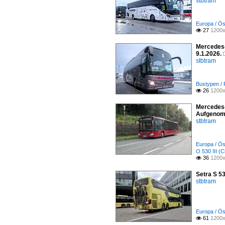
stbtram
Europa / Ös
27
1200x

Mercedes-
9.1.2026.
stbtram
Bustypen /
26
1200x

Mercedes-
Aufgenom
stbtram
Europa / Ös
O 530 III (C
36
1200x

Setra S 5
stbtram
Europa / Ös
61
1200x
