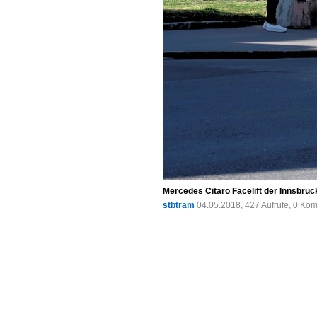
Mercedes Citaro Facelift der Innsbruc
stbtram
04.05.2018, 427 Aufrufe, 0 Ko