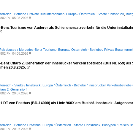
terreich - Betriebe / Private Busunternehmen
,
Europa / Österreich - Städte / Innsbruck
,
Bust
802 Px, 05.08.2026

Benz Tourismo von Auderer als Schienenersatzverkehr für die Unterinntalbah

 Reisebusse / Mercedes-Benz Tourismo
,
Europa / Österreich - Betriebe / Private Busuntern
802 Px, 04.08.2026

Benz Citaro 2. Generation der Innsbrucker Verkehrsbetriebe (Bus Nr. 659) als
men 20.8.2025.

terreich - Städte / Innsbruck
,
Europa / Österreich - Betriebe / Innsbrucker Verkehrsbetrieb
itaro 2. Generation)
802 Px, 20.07.2026

31 DT von Postbus (BD-14000) als Linie 960X am Busbhf. Innsbruck. Aufgenom
terreich - Betriebe / Postbus
,
Europa / Österreich - Städte / Innsbruck
,
Bustypen / Reisebuss
801 Px, 20.07.2026
