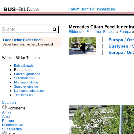
Forum
Kontakt
Impressum
Mercedes Citaro Facelift der I
Bilder und Fotos von Bussen
»
Europa
Europa / Öst
Lade Deine Bilder hoch!
Jeder kann mitmachen, kostenlos!
Bustypen / S
Europa / Öst
Weitere Bilder-Themen:
Bahnbilder.de
Bus-bild.de
Fahrzeugbilder.de
Schiffbilder.de
Flugzeug-bild.de
Staedte-fotos.de
Landschaftsfotos.eu
Tier-fotos.eu
Spanien
Kontinente
Afrika
Asien
Europa
Nordamerika
Südamerika