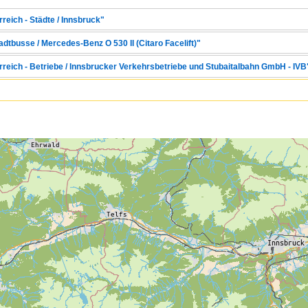
reich - Städte / Innsbruck"
adtbusse / Mercedes-Benz O 530 II (Citaro Facelift)"
rreich - Betriebe / Innsbrucker Verkehrsbetriebe und Stubaitalbahn GmbH - IVB