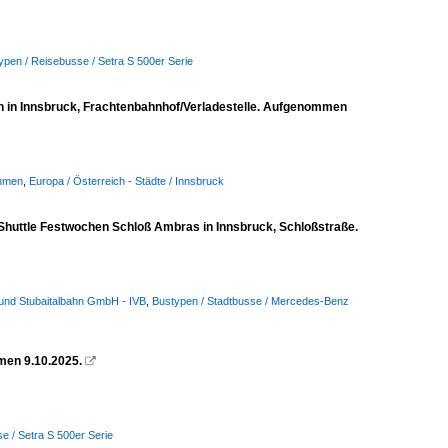
ypen / Reisebusse / Setra S 500er Serie
n in Innsbruck, Frachtenbahnhof/Verladestelle. Aufgenommen
ehmen
,
Europa / Österreich - Städte / Innsbruck
 Shuttle Festwochen Schloß Ambras in Innsbruck, Schloßstraße.
e und Stubaitalbahn GmbH - IVB
,
Bustypen / Stadtbusse / Mercedes-Benz
men 9.10.2025.

e / Setra S 500er Serie