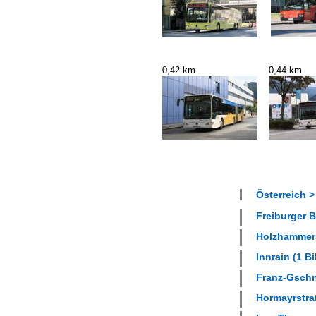
0,42 km
0,44 km
Österreich >
Freiburger B
Holzhammers
Innrain (1 Bi
Franz-Gschn
Hormayrstraß