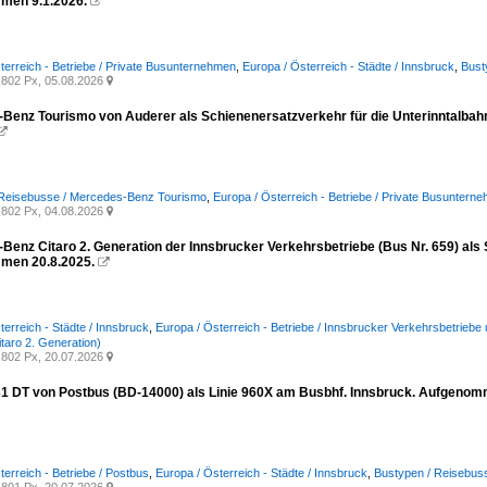
men 9.1.2026.

terreich - Betriebe / Private Busunternehmen
,
Europa / Österreich - Städte / Innsbruck
,
Bust
802 Px, 05.08.2026

Benz Tourismo von Auderer als Schienenersatzverkehr für die Unterinntalbah

 Reisebusse / Mercedes-Benz Tourismo
,
Europa / Österreich - Betriebe / Private Busuntern
802 Px, 04.08.2026

Benz Citaro 2. Generation der Innsbrucker Verkehrsbetriebe (Bus Nr. 659) als
men 20.8.2025.

terreich - Städte / Innsbruck
,
Europa / Österreich - Betriebe / Innsbrucker Verkehrsbetrieb
itaro 2. Generation)
802 Px, 20.07.2026

31 DT von Postbus (BD-14000) als Linie 960X am Busbhf. Innsbruck. Aufgenom
terreich - Betriebe / Postbus
,
Europa / Österreich - Städte / Innsbruck
,
Bustypen / Reisebuss