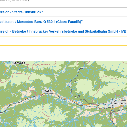
801 Px, 20.07.2026

reich - Städte / Innsbruck"
adtbusse / Mercedes-Benz O 530 II (Citaro Facelift)"
rreich - Betriebe / Innsbrucker Verkehrsbetriebe und Stubaitalbahn GmbH - IVB