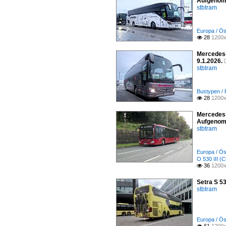
Aufgenom
stbtram
Europa / Ös
28
1200x

Mercedes-
9.1.2026.
stbtram
Bustypen /
28
1200x

Mercedes-
Aufgenom
stbtram
Europa / Ös
O 530 III (C
36
1200x

Setra S 5
stbtram
Europa / Ös