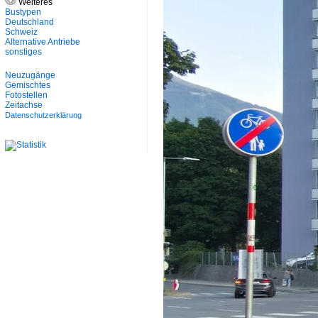
Weiteres
Bustypen
Deutschland
Schweiz
Alternative Antriebe
sonstiges
Neuzugänge
Gemischtes
Fotostellen
Zeitachse
Datenschutzerklärung