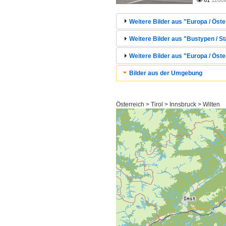
61
1200x

Weitere Bilder aus "Europa / Öster
Weitere Bilder aus "Bustypen / St
Weitere Bilder aus "Europa / Öste
Bilder aus der Umgebung
Österreich > Tirol > Innsbruck > Wilten