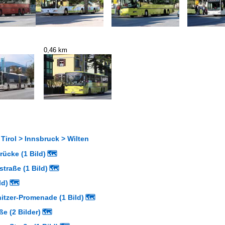
0,46 km
 Tirol > Innsbruck > Wilten
rücke (1 Bild)
🗺
traße (1 Bild)
🗺
ld)
🗺
itzer-Promenade (1 Bild)
🗺
e (2 Bilder)
🗺