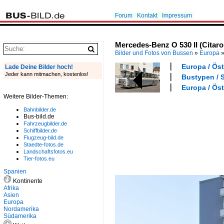
Forum
Kontakt
Impressum
Mercedes-Benz O 530 II (Citaro 
Bilder und Fotos von Bussen
»
Europa
Europa / Öst
Lade Deine Bilder hoch!
Jeder kann mitmachen, kostenlos!
Bustypen / S
Europa / Öst
Weitere Bilder-Themen:
Bahnbilder.de
Bus-bild.de
Fahrzeugbilder.de
Schiffbilder.de
Flugzeug-bild.de
Staedte-fotos.de
Landschaftsfotos.eu
Tier-fotos.eu
Spanien
Kontinente
Afrika
Asien
Europa
Nordamerika
Südamerika