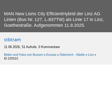
MAN New Lions City EfficientHybrid der Linz AG
Linien (Bus Nr.
127, L-837TW) als Linie 17 in Linz,
Goethestraße. Aufgenommen 11.9.2025.
stbtram
11.06.2026, 51 Aufrufe, 0 Kommentare
Bilder und Fotos von Bussen
»
Europa
»
Österreich - Städte
»
Linz
»
ID 225522