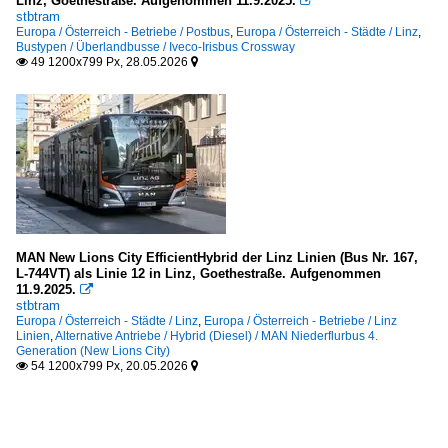
Linz, Goethestraße. Aufgenommen 11.9.2025.

stbtram
Europa / Österreich - Betriebe / Postbus
,
Europa / Österreich - Städte / Linz
,
Bustypen / Überlandbusse / Iveco-Irisbus Crossway
49 1200x799 Px, 28.05.2026


MAN New Lions City EfficientHybrid der Linz Linien (Bus Nr. 167,
L-744VT) als Linie 12 in Linz, Goethestraße. Aufgenommen
11.9.2025.

stbtram
Europa / Österreich - Städte / Linz
,
Europa / Österreich - Betriebe / Linz
Linien
,
Alternative Antriebe / Hybrid (Diesel) / MAN Niederflurbus 4.
Generation (New Lions City)
54 1200x799 Px, 20.05.2026

