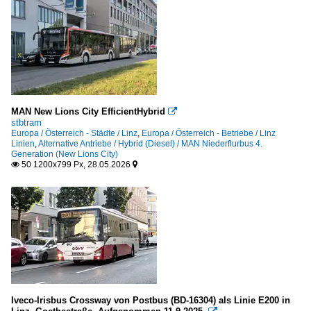
MAN New Lions City EfficientHybrid

stbtram
Europa / Österreich - Städte / Linz
,
Europa / Österreich - Betriebe / Linz
Linien
,
Alternative Antriebe / Hybrid (Diesel) / MAN Niederflurbus 4.
Generation (New Lions City)
50 1200x799 Px, 28.05.2026


Iveco-Irisbus Crossway von Postbus (BD-16304) als Linie E200 in