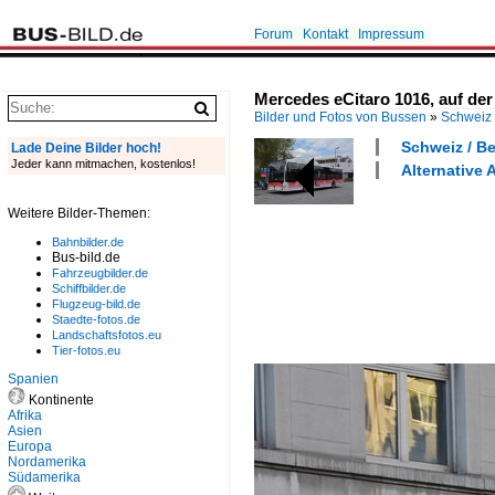
Forum
Kontakt
Impressum
Mercedes eCitaro 1016, auf der
Bilder und Fotos von Bussen
»
Schweiz
Schweiz / Be
Lade Deine Bilder hoch!
Jeder kann mitmachen, kostenlos!
Alternative 
Weitere Bilder-Themen:
Bahnbilder.de
Bus-bild.de
Fahrzeugbilder.de
Schiffbilder.de
Flugzeug-bild.de
Staedte-fotos.de
Landschaftsfotos.eu
Tier-fotos.eu
Spanien
Kontinente
Afrika
Asien
Europa
Nordamerika
Südamerika