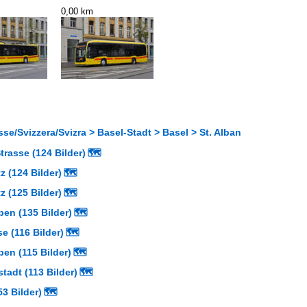
0,00 km
se/Svizzera/Svizra > Basel-Stadt > Basel > St. Alban
trasse (124 Bilder)
🗺
 (124 Bilder)
🗺
 (125 Bilder)
🗺
en (135 Bilder)
🗺
e (116 Bilder)
🗺
en (115 Bilder)
🗺
adt (113 Bilder)
🗺
3 Bilder)
🗺