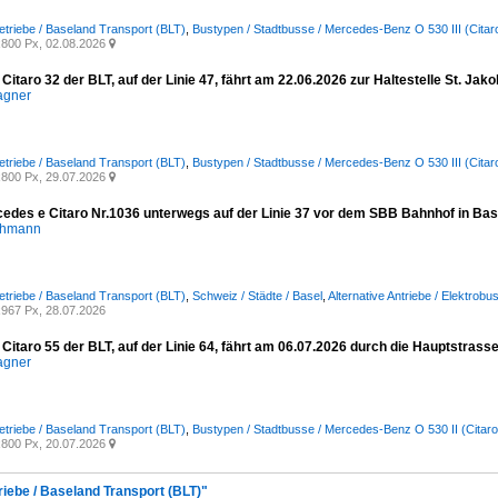
etriebe / Baseland Transport (BLT)
,
Bustypen / Stadtbusse / Mercedes-Benz O 530 III (Citar
800 Px, 02.08.2026

itaro 32 der BLT, auf der Linie 47, fährt am 22.06.2026 zur Haltestelle St. Ja
agner
etriebe / Baseland Transport (BLT)
,
Bustypen / Stadtbusse / Mercedes-Benz O 530 III (Citar
800 Px, 29.07.2026

cedes e Citaro Nr.1036 unterwegs auf der Linie 37 vor dem SBB Bahnhof in Ba
chmann
etriebe / Baseland Transport (BLT)
,
Schweiz / Städte / Basel
,
Alternative Antriebe / Elektrobu
967 Px, 28.07.2026
itaro 55 der BLT, auf der Linie 64, fährt am 06.07.2026 durch die Hauptstrasse
agner
etriebe / Baseland Transport (BLT)
,
Bustypen / Stadtbusse / Mercedes-Benz O 530 II (Citaro 
800 Px, 20.07.2026

riebe / Baseland Transport (BLT)"