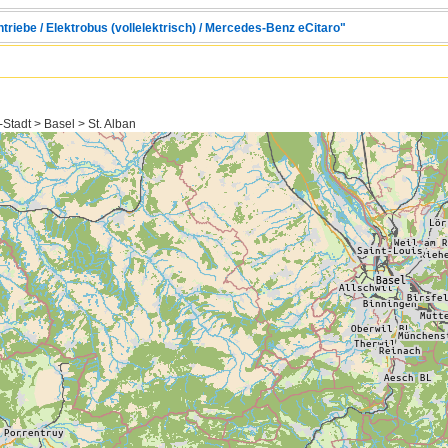
ntriebe / Elektrobus (vollelektrisch) / Mercedes-Benz eCitaro"
Stadt > Basel > St. Alban