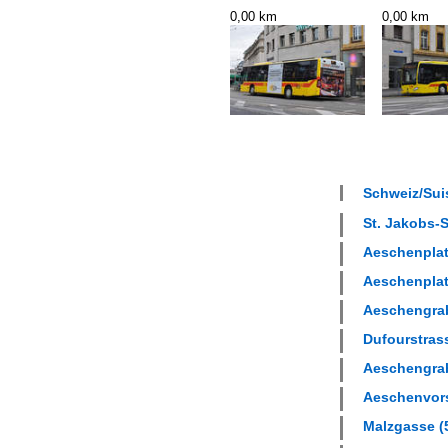
0,00 km
0,00 km
Schweiz/Suis
St. Jakobs-S
Aeschenplatz
Aeschenplatz
Aeschengrab
Dufourstrass
Aeschengrab
Aeschenvorst
Malzgasse (5