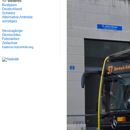
Weiteres
Bustypen
Deutschland
Schweiz
Alternative Antriebe
sonstiges
Neuzugänge
Gemischtes
Fotostellen
Zeitachse
Datenschutzerklärung