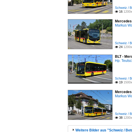
Schweiz / B
16
1200x

Mercedes C
Markus W
Schweiz / B
24
1200x

BLT - Mer
Hp. Teuts
Schweiz / B
19
1500x

Mercedes C
Markus W
Schweiz / B
38
1200x

Weitere Bilder aus "Schweiz / Bet