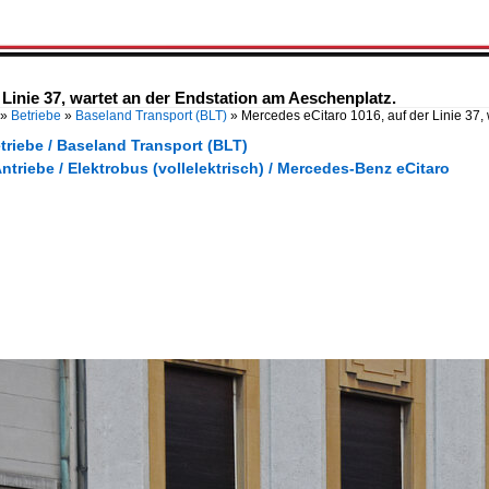
 Linie 37, wartet an der Endstation am Aeschenplatz.
»
Betriebe
»
Baseland Transport (BLT)
»
Mercedes eCitaro 1016, auf der Linie 37,
triebe / Baseland Transport (BLT)
Antriebe / Elektrobus (vollelektrisch) / Mercedes-Benz eCitaro