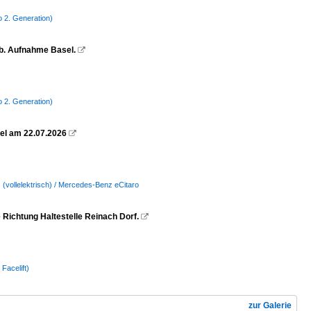
o 2. Generation)
kob. Aufnahme Basel.

o 2. Generation)
sel am 22.07.2026

s (vollelektrisch) / Mercedes-Benz eCitaro
 Richtung Haltestelle Reinach Dorf.

Facelift)
zur Galerie