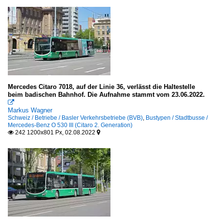
Mercedes Citaro 7018, auf der Linie 36, verlässt die Haltestelle
beim badischen Bahnhof. Die Aufnahme stammt vom 23.06.2022.

Markus Wagner
Schweiz / Betriebe / Basler Verkehrsbetriebe (BVB)
,
Bustypen / Stadtbusse /
Mercedes-Benz O 530 III (Citaro 2. Generation)
242 1200x801 Px, 02.08.2022

