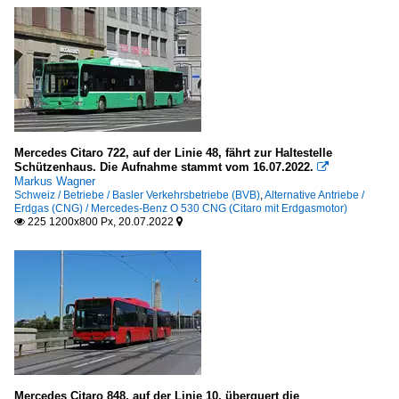
Mercedes Citaro 722, auf der Linie 48, fährt zur Haltestelle
Schützenhaus. Die Aufnahme stammt vom 16.07.2022.

Markus Wagner
Schweiz / Betriebe / Basler Verkehrsbetriebe (BVB)
,
Alternative Antriebe /
Erdgas (CNG) / Mercedes-Benz O 530 CNG (Citaro mit Erdgasmotor)
225 1200x800 Px, 20.07.2022


Mercedes Citaro 848, auf der Linie 10, überquert die