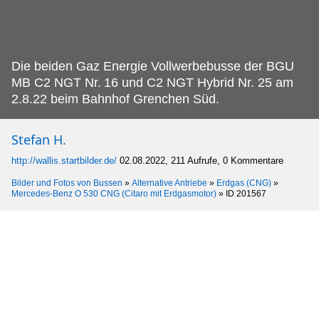
Die beiden Gaz Energie Vollwerbebusse der BGU
MB C2 NGT Nr.
16 und C2 NGT Hybrid Nr. 25 am
2.8.22 beim Bahnhof Grenchen Süd.
Stefan H.
http://wallis.startbilder.de/
02.08.2022, 211 Aufrufe, 0 Kommentare
Bilder und Fotos von Bussen
»
Alternative Antriebe
»
Erdgas (CNG)
»
Mercedes-Benz O 530 CNG (Citaro mit Erdgasmotor)
»
ID 201567