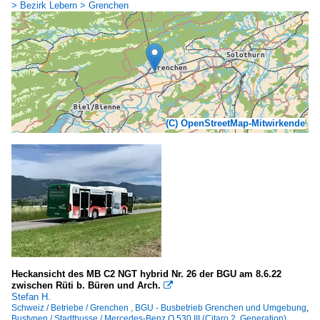
> Bezirk Lebern > Grenchen
(C) OpenStreetMap-Mitwirkende
Heckansicht des MB C2 NGT hybrid Nr. 26 der BGU am 8.6.22
zwischen Rüti b. Büren und Arch.

Stefan H.
Schweiz / Betriebe / Grenchen , BGU - Busbetrieb Grenchen und Umgebung
,
Bustypen / Stadtbusse / Mercedes-Benz O 530 III (Citaro 2. Generation)
,