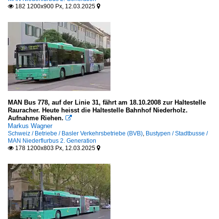
182 1200x900 Px, 12.03.2025


MAN Bus 778, auf der Linie 31, fährt am 18.10.2008 zur Haltestelle
Rauracher. Heute heisst die Haltestelle Bahnhof Niederholz.
Aufnahme Riehen.

Markus Wagner
Schweiz / Betriebe / Basler Verkehrsbetriebe (BVB)
,
Bustypen / Stadtbusse /
MAN Niederflurbus 2. Generation
178 1200x803 Px, 12.03.2025

