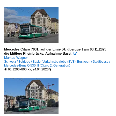
Mercedes Citaro 7031, auf der Linie 34, überquert am 03.11.2025
die Mittlere Rheinbrücke. Aufnahme Basel.

Markus Wagner
Schweiz / Betriebe / Basler Verkehrsbetriebe (BVB)
,
Bustypen / Stadtbusse /
Mercedes-Benz O 530 III (Citaro 2. Generation)
61 1200x800 Px, 24.04.2026

