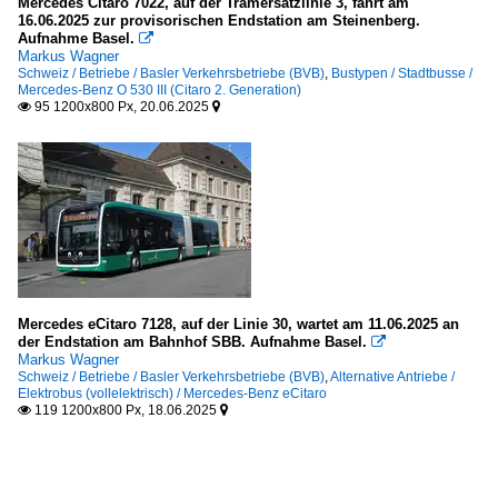
Mercedes Citaro 7022, auf der Tramersatzlinie 3, fährt am
16.06.2025 zur provisorischen Endstation am Steinenberg.
Aufnahme Basel.

Markus Wagner
Schweiz / Betriebe / Basler Verkehrsbetriebe (BVB)
,
Bustypen / Stadtbusse /
Mercedes-Benz O 530 III (Citaro 2. Generation)
95 1200x800 Px, 20.06.2025


Mercedes eCitaro 7128, auf der Linie 30, wartet am 11.06.2025 an
der Endstation am Bahnhof SBB. Aufnahme Basel.

Markus Wagner
Schweiz / Betriebe / Basler Verkehrsbetriebe (BVB)
,
Alternative Antriebe /
Elektrobus (vollelektrisch) / Mercedes-Benz eCitaro
119 1200x800 Px, 18.06.2025

