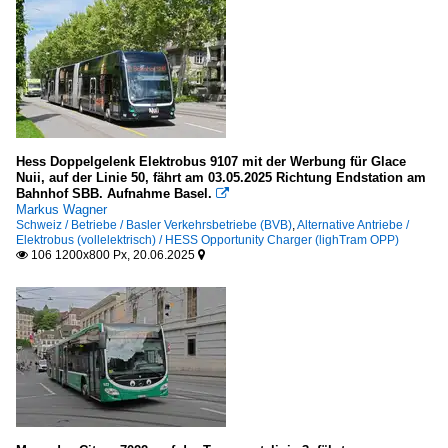
Hess Doppelgelenk Elektrobus 9107 mit der Werbung für Glace
Nuii, auf der Linie 50, fährt am 03.05.2025 Richtung Endstation am
Bahnhof SBB. Aufnahme Basel.

Markus Wagner
Schweiz / Betriebe / Basler Verkehrsbetriebe (BVB)
,
Alternative Antriebe /
Elektrobus (vollelektrisch) / HESS Opportunity Charger (lighTram OPP)
106 1200x800 Px, 20.06.2025

