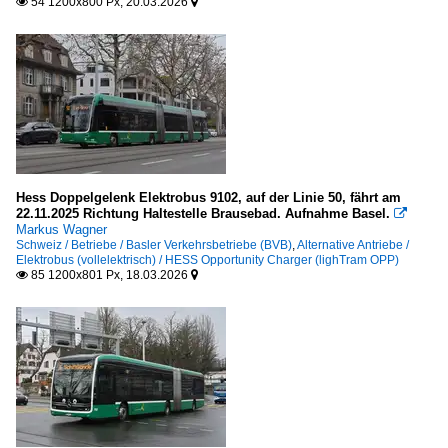
54 1200x800 Px, 20.03.2026


Hess Doppelgelenk Elektrobus 9102, auf der Linie 50, fährt am
22.11.2025 Richtung Haltestelle Brausebad. Aufnahme Basel.

Markus Wagner
Schweiz / Betriebe / Basler Verkehrsbetriebe (BVB)
,
Alternative Antriebe /
Elektrobus (vollelektrisch) / HESS Opportunity Charger (lighTram OPP)
85 1200x801 Px, 18.03.2026

