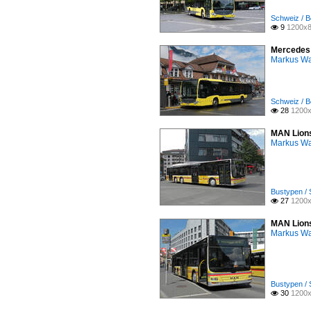
Schweiz / B
9
1200x8

Mercedes C
Markus W
Schweiz / B
28
1200x

MAN Lions 
Markus W
Bustypen / 
27
1200x

MAN Lions 
Markus W
Bustypen / 
30
1200x
