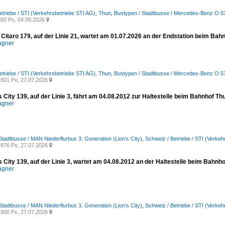
etriebe / STI (Verkehrsbetriebe STI AG), Thun
,
Bustypen / Stadtbusse / Mercedes-Benz O 530 
00 Px, 04.08.2026

itaro 179, auf der Linie 21, wartet am 01.07.2026 an der Endstation beim Bahn
agner
etriebe / STI (Verkehrsbetriebe STI AG), Thun
,
Bustypen / Stadtbusse / Mercedes-Benz O 530 
801 Px, 27.07.2026

City 139, auf der Linie 3, fährt am 04.08.2012 zur Haltestelle beim Bahnhof Th
agner
Stadtbusse / MAN Niederflurbus 3. Generation (Lion's City)
,
Schweiz / Betriebe / STI (Verke
876 Px, 27.07.2026

City 139, auf der Linie 3, wartet am 04.08.2012 an der Haltestelle beim Bahnho
agner
Stadtbusse / MAN Niederflurbus 3. Generation (Lion's City)
,
Schweiz / Betriebe / STI (Verke
900 Px, 27.07.2026
