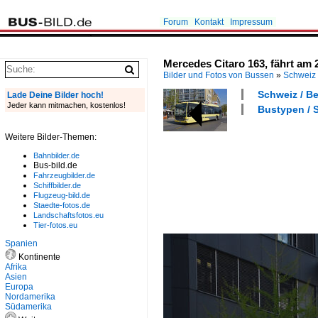
Forum
Kontakt
Impressum
Mercedes Citaro 163, fährt am 
Bilder und Fotos von Bussen
»
Schweiz
Schweiz / Be
Lade Deine Bilder hoch!
Jeder kann mitmachen, kostenlos!
Bustypen / S
Weitere Bilder-Themen:
Bahnbilder.de
Bus-bild.de
Fahrzeugbilder.de
Schiffbilder.de
Flugzeug-bild.de
Staedte-fotos.de
Landschaftsfotos.eu
Tier-fotos.eu
Spanien
Kontinente
Afrika
Asien
Europa
Nordamerika
Südamerika