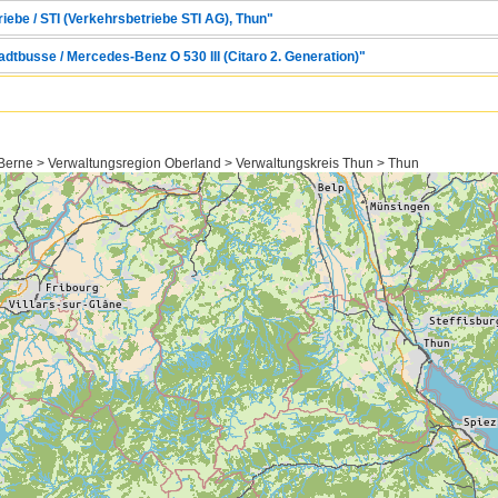
riebe / STI (Verkehrsbetriebe STI AG), Thun"
adtbusse / Mercedes-Benz O 530 III (Citaro 2. Generation)"
/Berne > Verwaltungsregion Oberland > Verwaltungskreis Thun > Thun