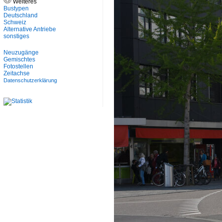
Weiteres
Bustypen
Deutschland
Schweiz
Alternative Antriebe
sonstiges
Neuzugänge
Gemischtes
Fotostellen
Zeitachse
Datenschutzerklärung