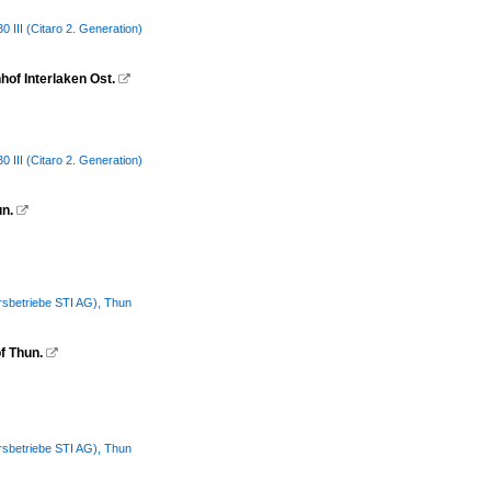
III (Citaro 2. Generation)
hof Interlaken Ost.

III (Citaro 2. Generation)
un.

hrsbetriebe STI AG), Thun
f Thun.

hrsbetriebe STI AG), Thun