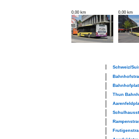
0,00 km
0,00 km
Schweiz/Sui
Bahnhofstras
Bahnhofplatz
Thun Bahnho
Aarenfeldpla
Schulhausstr
Rampenstras
Frutigenstra