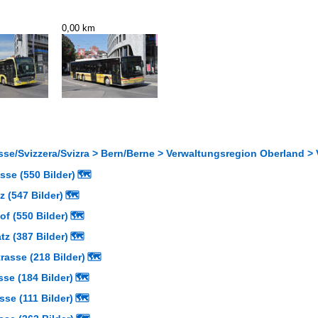
0,00 km
sse/Svizzera/Svizra > Bern/Berne > Verwaltungsregion Oberland >
se (550 Bilder)
🗺
 (547 Bilder)
🗺
f (550 Bilder)
🗺
tz (387 Bilder)
🗺
asse (218 Bilder)
🗺
se (184 Bilder)
🗺
sse (111 Bilder)
🗺